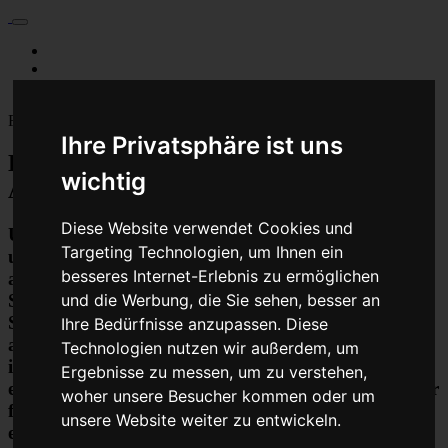
Für Privatkunden
Für Werkstattskunden
Kontakt
Fahrzeugmarken
Ihre Privatsphäre ist uns
Baumaschine Turbolader Reparatur oder
wichtig
Austauschgerät KVA
Diese Website verwendet Cookies und
Unser Betrieb steht für kostengünstige Prüfungen
Targeting Technologien, um Ihnen ein
und Reparaturen von Steuergeräten aller Art, unter
besseres Internet-Erlebnis zu ermöglichen
anderem von Motor-Steuergeräten, Airbag-
Steuergeräten, ABS-Steuergeräten uvm.
und die Werbung, die Sie sehen, besser an
STEUBEL® verfügt dabei über viel Erfahrung und
Ihre Bedürfnisse anzupassen. Diese
ausgewiesene Expertise bei PKW-Steuergeräten und
Technologien nutzen wir außerdem, um
insbesondere Motor-steuergeräte Reparaturen. So
Ergebnisse zu messen, um zu verstehen,
ermöglicht STEUBEL® eine Steuergeräte Reparatur
woher unsere Besucher kommen oder um
für nahezu aller Hersteller und Fahrzeugarten - sei
unsere Website weiter zu entwickeln.
es Motorrad oder LKW. Auch die Reparatur von