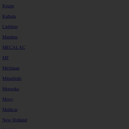
Krupp
Kubota
Liebherr
Manitou
MECALAC
MF
Michigan
Mitsubishi
Morooka
Moxy
Multicar
New Holland