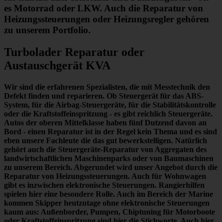
es Motorrad oder LKW. Auch die Reparatur von
Heizungssteuerungen oder Heizungsregler gehören
zu unserem Portfolio.
Turbolader Reparatur oder
Austauschgerät KVA
Wir sind die erfahrenen Spezialisten, die mit Messtechnik
den
Defekt finden und reparieren.
Ob Steuergerät für das ABS-
System, für die Airbag-Steuergeräte, für die Stabilitätskontrolle
oder die Kraftstoffeinspritzung - es gibt reichlich Steuergeräte.
Autos der oberen Mittelklasse haben fünf Dutzend davon an
Bord -
einen Reparatur ist in der Regel kein Thema
und es sind
eben unsere Fachleute die das gut bewerkstelligen. Natürlich
gehört auch die Steuergeräte-Reparatur von Aggregaten des
landwirtschaftlichen Maschinenparks oder von Baumaschinen
zu unserem Bereich. Abgerundet wird unser Angebot durch die
Reparatur von Heizungssteuerungen. Auch für Wohnwagen
gibt es inzwischen elektronische Steuerungen. Rangierhilfen
spielen hier eine besondere Rolle. Auch im Bereich der Marine
kommen Skipper heutzutage ohne elektronische Steuerungen
kaum aus: Außenborder, Pumpen, Chiptuning für Motorboote
oder Kraftstoffeinspritzung sind hier die Stichworte. Auch hier