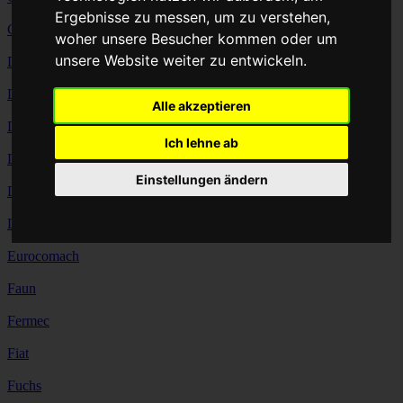
Ergebnisse zu messen, um zu verstehen,
CAT
woher unsere Besucher kommen oder um
unsere Website weiter zu entwickeln.
Daewoo
Demag
Alle akzeptieren
Ditch Witch
Ich lehne ab
Doosan
Einstellungen ändern
Dresser
Dynapac
Eurocomach
Faun
Fermec
Fiat
Fuchs