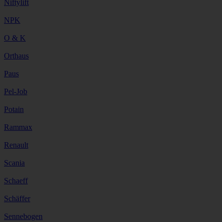
Niftylift
NPK
O & K
Orthaus
Paus
Pel-Job
Potain
Rammax
Renault
Scania
Schaeff
Schäffer
Sennebogen