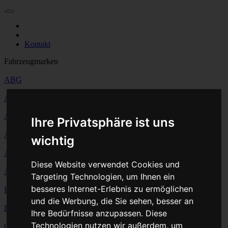
Für Privatkunden
Für Werkstattskunden
Kontakt
Fahrzeugmarken
ABG
Ahlmann
Ammann
Ihre Privatsphäre ist uns
Atlas Copco
wichtig
AUSA
Diese Website verwendet Cookies und
Avant Tecno
Targeting Technologien, um Ihnen ein
besseres Internet-Erlebnis zu ermöglichen
Bobcat
und die Werbung, die Sie sehen, besser an
BOMAG
Ihre Bedürfnisse anzupassen. Diese
Technologien nutzen wir außerdem, um
Case