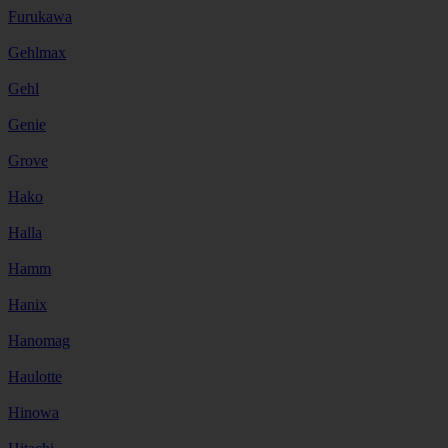
Furukawa
Gehlmax
Gehl
Genie
Grove
Hako
Halla
Hamm
Hanix
Hanomag
Haulotte
Hinowa