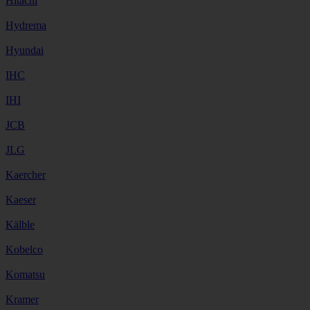
Hitachi
Hydrema
Hyundai
IHC
IHI
JCB
JLG
Kaercher
Kaeser
Kälble
Kobelco
Komatsu
Kramer