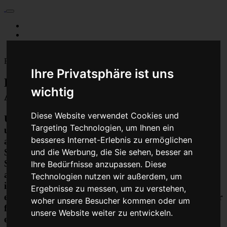
Für Privatkunden
Für Werkstattskunden
Kontakt
Fahrzeugmarken
Ihre Privatsphäre ist uns
Baumaschine Turbolader Reparatur oder
wichtig
Austauschgerät KVA
Diese Website verwendet Cookies und
Unser Betrieb steht für kostengünstige Prüfungen
Targeting Technologien, um Ihnen ein
und Reparaturen von Steuergeräten aller Art, unter
besseres Internet-Erlebnis zu ermöglichen
anderem von Motor-Steuergeräten, Airbag-
Steuergeräten, ABS-Steuergeräten uvm.
und die Werbung, die Sie sehen, besser an
STEUBEL® verfügt dabei über viel Erfahrung und
Ihre Bedürfnisse anzupassen. Diese
ausgewiesene Expertise bei PKW-Steuergeräten und
Technologien nutzen wir außerdem, um
insbesondere Motor-steuergeräte Reparaturen. So
Ergebnisse zu messen, um zu verstehen,
ermöglicht STEUBEL® eine Steuergeräte Reparatur
woher unsere Besucher kommen oder um
für nahezu aller Hersteller und Fahrzeugarten - sei
unsere Website weiter zu entwickeln.
es Motorrad oder LKW. Auch die Reparatur von