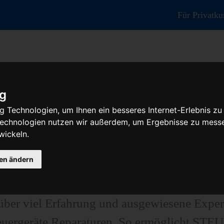
Für Privatk
ig
 Technologien, um Ihnen ein besseres Internet-Erlebnis zu
r Reparatur oder Austauschgerät KV
 Technologien nutzen wir außerdem, um Ergebnisse zu mess
wickeln.
gen ändern
tengünstige Prüfungen und Reparaturen von S
teuergeräten, Airbag-Steuergeräten, ABS-St
er viel Erfahrung und ausgewiesene Exper
euergeräte Reparaturen. So ermöglicht STE