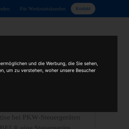
unden
Für Werkstattskunden
Kontakt
 ermöglichen und die Werbung, die Sie sehen,
A
en, um zu verstehen, woher unsere Besucher
teuergeräten aller Art,
euergeräten uvm.
tise bei PKW-Steuergeräten
UBEL® eine Steuergeräte