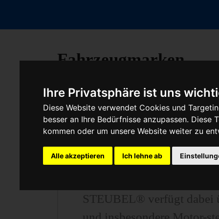
Fahrzeugmarken
Ihre Privatsphäre ist uns wicht
Diese Website verwendet Cookies und Targeting
Baumaschine Turbolade
besser an Ihre Bedürfnisse anzupassen. Diese
kommen oder um unsere Website weiter zu ent
Alle akzeptieren
Ich lehne ab
Einstellun
Unser Betrieb steht für kos
unter anderem von Motor-S
STEUBEL® verfügt dabei üb
und insbesondere Motor-st