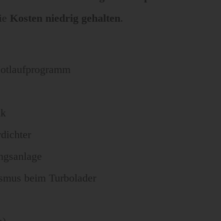
die
Kosten niedrig gehalten
.
Notlaufprogramm
ik
dichter
ngsanlage
smus beim Turbolader