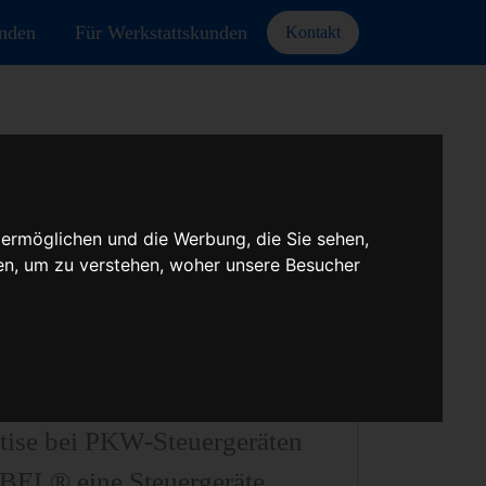
unden
Für Werkstattskunden
Kontakt
 ermöglichen und die Werbung, die Sie sehen,
A
en, um zu verstehen, woher unsere Besucher
teuergeräten aller Art,
euergeräten uvm.
tise bei PKW-Steuergeräten
UBEL® eine Steuergeräte