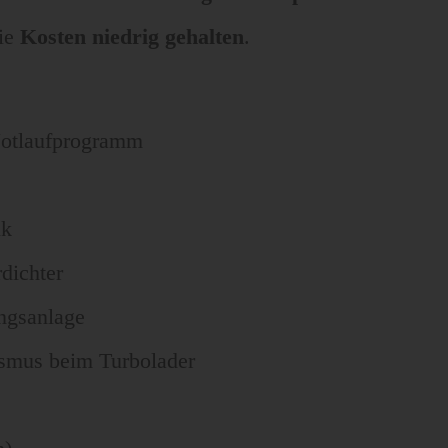
die
Kosten niedrig gehalten
.
Notlaufprogramm
ik
dichter
ngsanlage
smus beim Turbolader