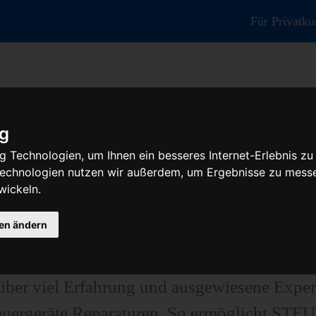
Für Privatk
ig
 Technologien, um Ihnen ein besseres Internet-Erlebnis zu
r Reparatur oder Austauschgerät KV
 Technologien nutzen wir außerdem, um Ergebnisse zu mess
wickeln.
gen ändern
tengünstige Prüfungen und Reparaturen von S
teuergeräten, Airbag-Steuergeräten, ABS-St
er viel Erfahrung und ausgewiesene Exper
euergeräte Reparaturen. So ermöglicht STE