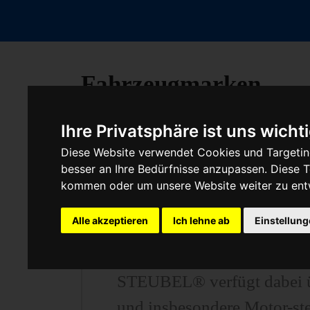
Fahrzeugmarken
Ihre Privatsphäre ist uns wicht
Diese Website verwendet Cookies und Targeting
Baumaschine Turbolade
besser an Ihre Bedürfnisse anzupassen. Diese
kommen oder um unsere Website weiter zu ent
Alle akzeptieren
Ich lehne ab
Einstellun
Unser Betrieb steht für kos
unter anderem von Motor-S
STEUBEL® verfügt dabei üb
und insbesondere Motor-st