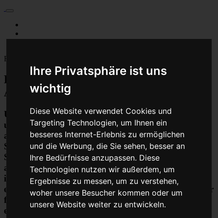
Für Privatkunden
Für Werkstattskunden
Kontakt
Fahrzeugmarken
Ihre Privatsphäre ist uns
Baumaschine Turbolader Reparatur oder
wichtig
Austauschgerät KVA
Diese Website verwendet Cookies und
Unser Betrieb steht für kostengünstige Prüfungen
Targeting Technologien, um Ihnen ein
und Reparaturen von Steuergeräten aller Art, unter
besseres Internet-Erlebnis zu ermöglichen
anderem von Motor-Steuergeräten, Airbag-
Steuergeräten, ABS-Steuergeräten uvm.
und die Werbung, die Sie sehen, besser an
STEUBEL® verfügt dabei über viel Erfahrung und
Ihre Bedürfnisse anzupassen. Diese
ausgewiesene Expertise bei PKW-Steuergeräten und
Technologien nutzen wir außerdem, um
insbesondere Motor-steuergeräte Reparaturen. So
Ergebnisse zu messen, um zu verstehen,
ermöglicht STEUBEL® eine Steuergeräte Reparatur
woher unsere Besucher kommen oder um
für nahezu aller Hersteller und Fahrzeugarten - sei
unsere Website weiter zu entwickeln.
es Motorrad oder LKW. Auch die Reparatur von