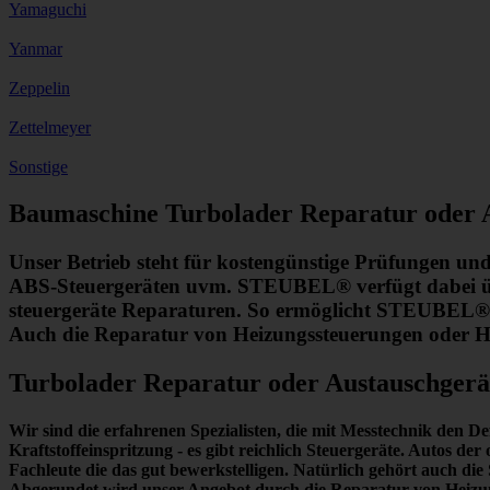
Yamaguchi
Yanmar
Zeppelin
Zettelmeyer
Sonstige
Baumaschine Turbolader Reparatur oder 
Unser Betrieb steht für kostengünstige Prüfungen un
ABS-Steuergeräten uvm. STEUBEL® verfügt dabei übe
steuergeräte Reparaturen. So ermöglicht STEUBEL® e
Auch die Reparatur von Heizungssteuerungen oder He
Turbolader Reparatur oder Austauschger
Wir sind die erfahrenen Spezialisten, die mit Messtechnik
den De
Kraftstoffeinspritzung - es gibt reichlich Steuergeräte. Autos d
Fachleute die das gut bewerkstelligen. Natürlich gehört auch 
Abgerundet wird unser Angebot durch die Reparatur von Heizung