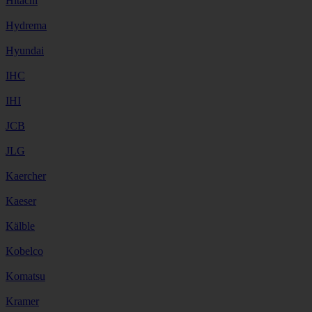
Hitachi
Hydrema
Hyundai
IHC
IHI
JCB
JLG
Kaercher
Kaeser
Kälble
Kobelco
Komatsu
Kramer