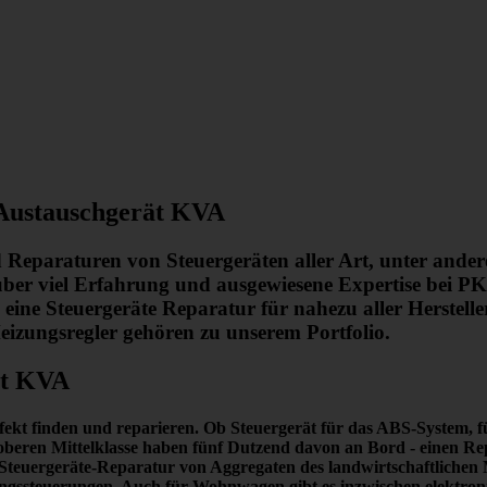
Austauschgerät KVA
d Reparaturen von Steuergeräten aller Art, unter ande
r viel Erfahrung und ausgewiesene Expertise bei PK
ine Steuergeräte Reparatur für nahezu aller Herstell
izungsregler gehören zu unserem Portfolio.
ät KVA
fekt finden und reparieren.
Ob Steuergerät für das ABS-System, für
er oberen Mittelklasse haben fünf Dutzend davon an Bord -
einen Re
die Steuergeräte-Reparatur von Aggregaten des landwirtschaftlich
ssteuerungen. Auch für Wohnwagen gibt es inzwischen elektronisc