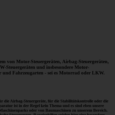
rem von Motor-Steuergeräten, Airbag-Steuergeräten,
W-Steuergeräten und insbesondere Motor-
er und Fahrzeugarten - sei es Motorrad oder LKW.
 die Airbag-Steuergeräte, für die Stabilitätskontrolle oder die
paratur ist in der Regel kein Thema
und es sind eben unsere
en Maschinenparks oder von Baumaschinen zu unserem Bereich.
he Steuerungen. Rangierhilfen spielen hier eine besondere