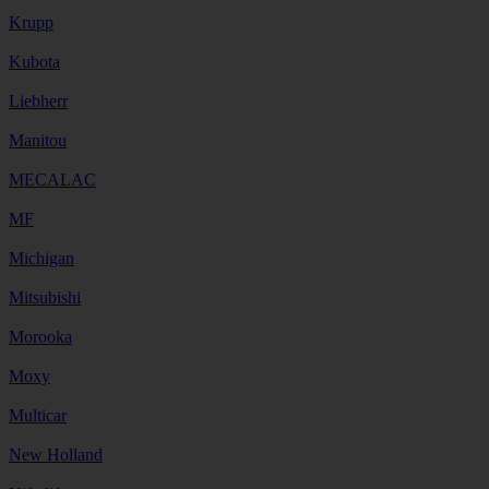
Krupp
Kubota
Liebherr
Manitou
MECALAC
MF
Michigan
Mitsubishi
Morooka
Moxy
Multicar
New Holland