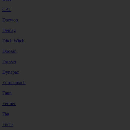
CAT
Daewoo
Demag
Ditch Witch
Doosan
Dresser
Dynapac
Eurocomach
Faun
Fermec
Fiat
Fuchs