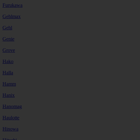
Furukawa
Gehlmax
Gehl
Genie
Grove
Hako
Halla
Hamm
Hanix
Hanomag
Haulotte
Hinowa