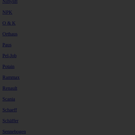
Niftylift
NPK
O & K
Orthaus
Paus
Pel-Job
Potain
Rammax
Renault
Scania
Schaeff
Schäffer
Sennebogen