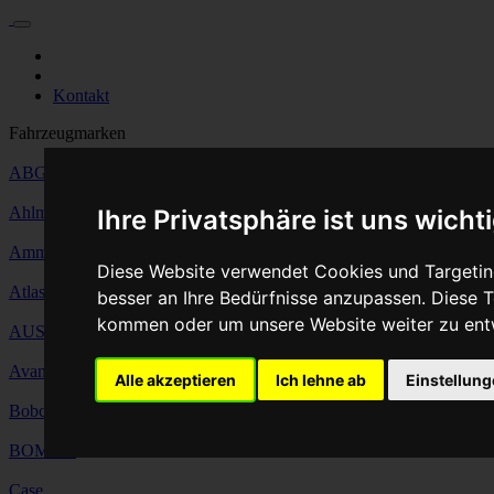
Für Privatkunden
Für Werkstattskunden
Kontakt
Fahrzeugmarken
ABG
Ahlmann
Ihre Privatsphäre ist uns wicht
Ammann
Diese Website verwendet Cookies und Targeting
Atlas Copco
besser an Ihre Bedürfnisse anzupassen. Diese
kommen oder um unsere Website weiter zu ent
AUSA
Avant Tecno
Alle akzeptieren
Ich lehne ab
Einstellun
Bobcat
BOMAG
Case