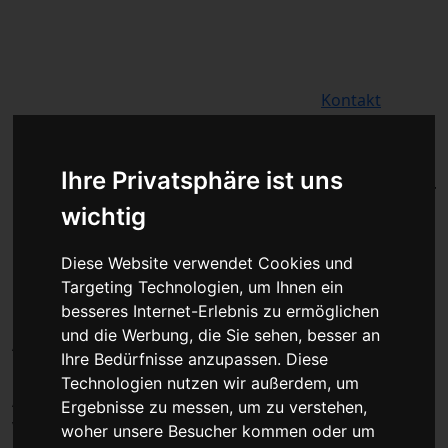
Für Privatkunden
Für Werkstattskunden
Kontakt
Fahrzeugmarken
Ihre Privatsphäre ist uns
Baumaschine Turbolader Reparatur
wichtig
oder Austauschgerät KVA
Unser Betrieb steht für
Diese Website verwendet Cookies und
kostengünstige Prüfungen und
Targeting Technologien, um Ihnen ein
Reparaturen von Steuergeräten aller
besseres Internet-Erlebnis zu ermöglichen
und die Werbung, die Sie sehen, besser an
Art, unter anderem von Motor-
Ihre Bedürfnisse anzupassen. Diese
Steuergeräten, Airbag-Steuergeräten,
Technologien nutzen wir außerdem, um
ABS-Steuergeräten uvm. STEUBEL®
Ergebnisse zu messen, um zu verstehen,
verfügt dabei über viel Erfahrung und
woher unsere Besucher kommen oder um