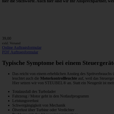
hier die Stichworte. Auch hier sind wir
Ihr Ansprechpartner
, we
39,00
exkl. Versand
Online Auftragsformular
PDF Auftragsformular
Typische Symptome bei einem Steuergerä
Das reicht von einem erheblichen Anstieg des Spritverbrauchs 
leuchtet auch die
Motorkontrollleuchte
auf, weil das Steuerge
Hier setzen wir von STEUBEL® an. Statt ein Neugerät ist meis
Totalausfall des Turbolader
Fahrzeug / Motor geht in den Notlaufprogramm
Leistungsverlust
Schwergängigkeit von Mechanik
Ölverlust über Turbine oder Verdichter