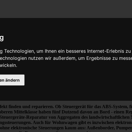
ig
Austauschgerät KVA
 Technologien, um Ihnen ein besseres Internet-Erlebnis zu
 Technologien nutzen wir außerdem, um Ergebnisse zu mess
d Reparaturen von Steuergeräten aller Art, unter ande
wickeln.
r viel Erfahrung und ausgewiesene Expertise bei PK
ine Steuergeräte Reparatur für nahezu aller Herstell
gen ändern
izungsregler gehören zu unserem Portfolio.
ät KVA
fekt finden und reparieren.
Ob Steuergerät für das ABS-System, für
er oberen Mittelklasse haben fünf Dutzend davon an Bord -
einen Re
die Steuergeräte-Reparatur von Aggregaten des landwirtschaftlich
ssteuerungen. Auch für Wohnwagen gibt es inzwischen elektronisc
ohne elektronische Steuerungen kaum aus: Außenborder, Pumpen, 