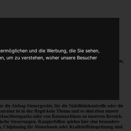
 ermöglichen und die Werbung, die Sie sehen,
en, um zu verstehen, woher unsere Besucher
rem von Motor-Steuergeräten, Airbag-Steuergeräten,
W-Steuergeräten und insbesondere Motor-
er und Fahrzeugarten - sei es Motorrad oder LKW.
 die Airbag-Steuergeräte, für die Stabilitätskontrolle oder die
paratur ist in der Regel kein Thema
und es sind eben unsere
en Maschinenparks oder von Baumaschinen zu unserem Bereich.
he Steuerungen. Rangierhilfen spielen hier eine besondere
Chiptuning für Motorboote oder Kraftstoffeinspritzung sind