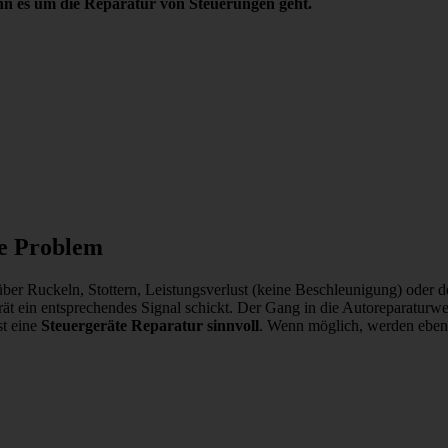
nn es um die Reparatur von Steuerungen geht.
te Problem
über Ruckeln, Stottern, Leistungsverlust (keine Beschleunigung) oder 
rät ein entsprechendes Signal schickt. Der Gang in die Autoreparaturw
t eine
Steuergeräte Reparatur sinnvoll
. Wenn möglich, werden eben 