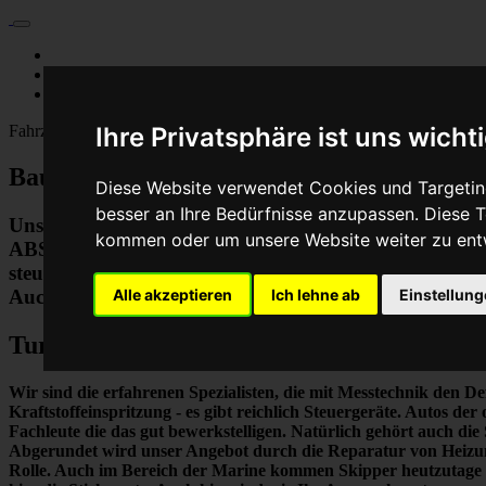
Für Privatkunden
Für Werkstattskunden
Kontakt
Ihre Privatsphäre ist uns wicht
Fahrzeugmarken
Baumaschine Turbolader Reparatur oder 
Diese Website verwendet Cookies und Targeting
besser an Ihre Bedürfnisse anzupassen. Diese
Unser Betrieb steht für kostengünstige Prüfungen un
kommen oder um unsere Website weiter zu ent
ABS-Steuergeräten uvm. STEUBEL® verfügt dabei übe
steuergeräte Reparaturen. So ermöglicht STEUBEL® e
Alle akzeptieren
Ich lehne ab
Einstellun
Auch die Reparatur von Heizungssteuerungen oder He
Turbolader Reparatur oder Austauschger
Wir sind die erfahrenen Spezialisten, die mit Messtechnik
den De
Kraftstoffeinspritzung - es gibt reichlich Steuergeräte. Autos d
Fachleute die das gut bewerkstelligen. Natürlich gehört auch 
Abgerundet wird unser Angebot durch die Reparatur von Heizung
Rolle. Auch im Bereich der Marine kommen Skipper heutzutage 