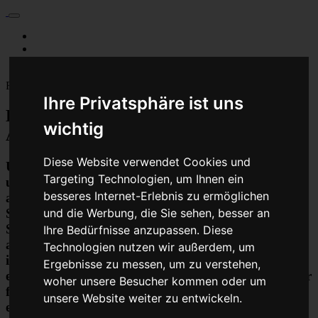
Für Privatkunden
Für Werkstattskunden
Kontakt
Fahrzeugmarken
Ihre Privatsphäre ist uns
Baumaschine Turbolader Reparatur oder
wichtig
Austauschgerät KVA
Diese Website verwendet Cookies und
Unser Betrieb steht für kostengünstige Prüfungen
Targeting Technologien, um Ihnen ein
und Reparaturen von Steuergeräten aller Art, unter
besseres Internet-Erlebnis zu ermöglichen
anderem von Motor-Steuergeräten, Airbag-
Steuergeräten, ABS-Steuergeräten uvm.
und die Werbung, die Sie sehen, besser an
STEUBEL® verfügt dabei über viel Erfahrung und
Ihre Bedürfnisse anzupassen. Diese
ausgewiesene Expertise bei PKW-Steuergeräten und
Technologien nutzen wir außerdem, um
insbesondere Motor-steuergeräte Reparaturen. So
Ergebnisse zu messen, um zu verstehen,
ermöglicht STEUBEL® eine Steuergeräte Reparatur
woher unsere Besucher kommen oder um
für nahezu aller Hersteller und Fahrzeugarten - sei
unsere Website weiter zu entwickeln.
es Motorrad oder LKW. Auch die Reparatur von