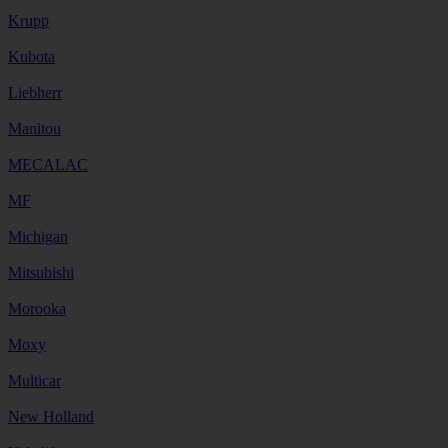
Krupp
Kubota
Liebherr
Manitou
MECALAC
MF
Michigan
Mitsubishi
Morooka
Moxy
Multicar
New Holland