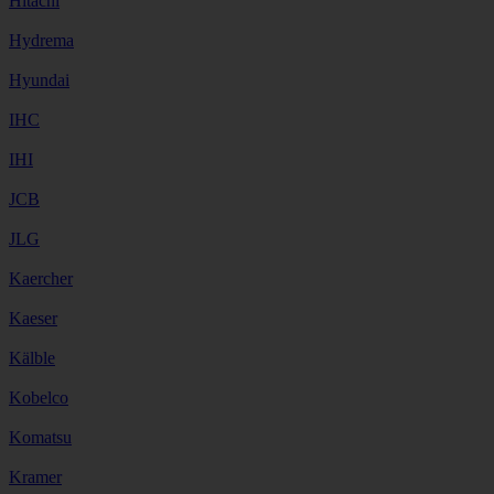
Hitachi
Hydrema
Hyundai
IHC
IHI
JCB
JLG
Kaercher
Kaeser
Kälble
Kobelco
Komatsu
Kramer