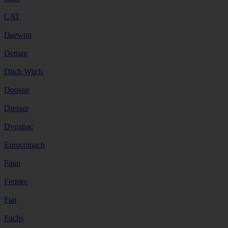
CAT
Daewoo
Demag
Ditch Witch
Doosan
Dresser
Dynapac
Eurocomach
Faun
Fermec
Fiat
Fuchs