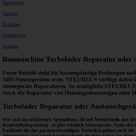
Yamaguchi
Yanmar
Zeppelin
Zettelmeyer
Sonstige
Baumaschine Turbolader Reparatur oder 
Unser Betrieb steht für kostengünstige Prüfungen un
ABS-Steuergeräten uvm. STEUBEL® verfügt dabei übe
steuergeräte Reparaturen. So ermöglicht STEUBEL® e
Auch die Reparatur von Heizungssteuerungen oder He
Turbolader Reparatur oder Austauschger
Wir sind die erfahrenen Spezialisten, die mit Messtechnik
den De
Kraftstoffeinspritzung - es gibt reichlich Steuergeräte. Autos d
Fachleute die das gut bewerkstelligen. Natürlich gehört auch 
Abgerundet wird unser Angebot durch die Reparatur von Heizung