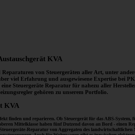
Austauschgerät KVA
d Reparaturen von Steuergeräten aller Art, unter ande
r viel Erfahrung und ausgewiesene Expertise bei PK
ine Steuergeräte Reparatur für nahezu aller Herstell
izungsregler gehören zu unserem Portfolio.
ät KVA
fekt finden und reparieren.
Ob Steuergerät für das ABS-System, für
er oberen Mittelklasse haben fünf Dutzend davon an Bord -
einen Re
die Steuergeräte-Reparatur von Aggregaten des landwirtschaftlich
ssteuerungen. Auch für Wohnwagen gibt es inzwischen elektronisc