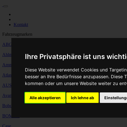
Für Privatkunden
Für Werkstattskunden
Kontakt
Fahrzeugmarken
ABG
Ahlmann
Ihre Privatsphäre ist uns wicht
Ammann
Diese Website verwendet Cookies und Targeting
Atlas Copco
besser an Ihre Bedürfnisse anzupassen. Diese
kommen oder um unsere Website weiter zu ent
AUSA
Avant Tecno
Alle akzeptieren
Ich lehne ab
Einstellun
Bobcat
BOMAG
Case