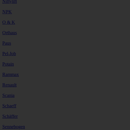
Niftylift
NPK
O & K
Orthaus
Paus
Pel-Job
Potain
Rammax
Renault
Scania
Schaeff
Schäffer
Sennebogen