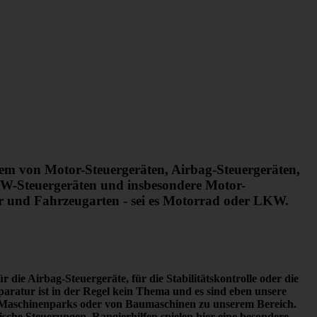
rem von Motor-Steuergeräten, Airbag-Steuergeräten,
W-Steuergeräten und insbesondere Motor-
er und Fahrzeugarten - sei es Motorrad oder LKW.
 die Airbag-Steuergeräte, für die Stabilitätskontrolle oder die
paratur ist in der Regel kein Thema
und es sind eben unsere
en Maschinenparks oder von Baumaschinen zu unserem Bereich.
he Steuerungen. Rangierhilfen spielen hier eine besondere