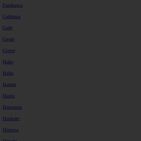
Furukawa
Gehlmax
Gehl
Genie
Grove
Hako
Halla
Hamm
Hanix
Hanomag
Haulotte
Hinowa