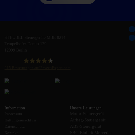
STEUBEL Steuergeräte MBE 0214
Tempelhofer Damm 129
12099 Berlin
215
Bewertungen auf ProvenExpert.com
STEUBEL Steuergeräte Annahme Filiale MBE 0214
Information
Unsere Leistungen
Motor-Steuergerät
Impressum
Airbag-Steuergerät
Haftungsausschluss
ABS-Steuergerät
Datenschutz
SBC-Einheit Mercedes
Kontakt