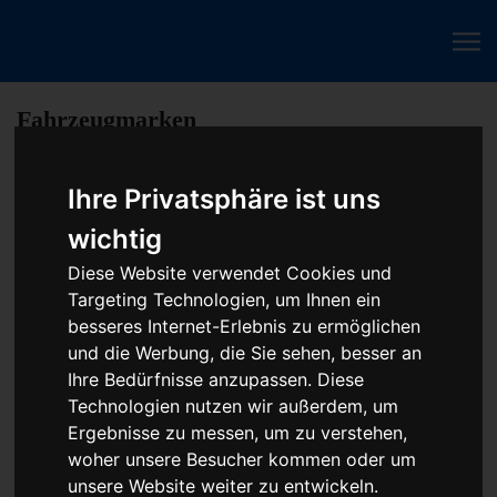
Fahrzeugmarken
Ihre Privatsphäre ist uns
Baumaschine Turbolader Reparatur oder
wichtig
Austauschgerät KVA
Diese Website verwendet Cookies und
Unser Betrieb steht für kostengünstige Prüfungen und
Targeting Technologien, um Ihnen ein
Reparaturen von Steuergeräten aller Art, unter anderem von
besseres Internet-Erlebnis zu ermöglichen
Motor-Steuergeräten, Airbag-Steuergeräten, ABS-Steuergeräten
und die Werbung, die Sie sehen, besser an
uvm. STEUBEL® verfügt dabei über viel Erfahrung und
Ihre Bedürfnisse anzupassen. Diese
ausgewiesene Expertise bei PKW-Steuergeräten und
Technologien nutzen wir außerdem, um
insbesondere Motor-steuergeräte Reparaturen. So ermöglicht
Ergebnisse zu messen, um zu verstehen,
STEUBEL® eine Steuergeräte Reparatur für nahezu aller
woher unsere Besucher kommen oder um
Hersteller und Fahrzeugarten - sei es Motorrad oder LKW.
unsere Website weiter zu entwickeln.
Auch die Reparatur von Heizungssteuerungen oder