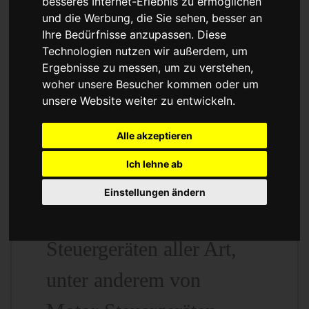
besseres Internet-Erlebnis zu ermöglichen
Reparatur oder
und die Werbung, die Sie sehen, besser an
Ihre Bedürfnisse anzupassen. Diese
Austauschgerät
Technologien nutzen wir außerdem, um
Ergebnisse zu messen, um zu verstehen,
KVA
woher unsere Besucher kommen oder um
unsere Website weiter zu entwickeln.
Alle akzeptieren
Unser Betrieb steht für
Ich lehne ab
kostengünstige Prüfungen
Einstellungen ändern
und Reparaturen von
Steuergeräten aller Art,
unter anderem von