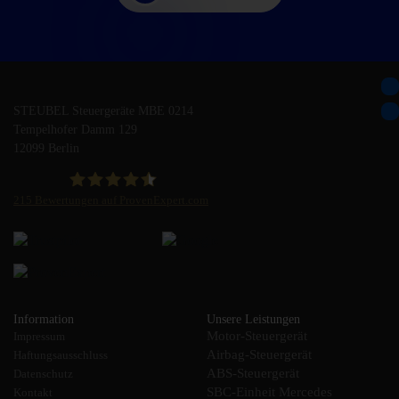
STEUBEL Steuergeräte MBE 0214
Tempelhofer Damm 129
12099 Berlin
215
Bewertungen auf ProvenExpert.com
STEUBEL Steuergeräte Annahme Filiale MBE 0214
Information
Unsere Leistungen
Motor-Steuergerät
Impressum
Airbag-Steuergerät
Haftungsausschluss
ABS-Steuergerät
Datenschutz
SBC-Einheit Mercedes
Kontakt