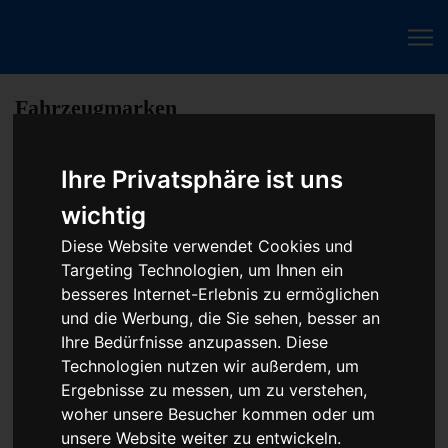
Fahrzeugmarken
Ihre Privatsphäre ist uns
Baumaschine Turbolader Reparatur oder
wichtig
Austauschgerät KVA
Diese Website verwendet Cookies und
Unser Betrieb steht für kostengünstige Prüfungen und
Targeting Technologien, um Ihnen ein
Reparaturen von Steuergeräten aller Art, unter anderem von
besseres Internet-Erlebnis zu ermöglichen
Motor-Steuergeräten, Airbag-Steuergeräten, ABS-Steuergeräten
und die Werbung, die Sie sehen, besser an
uvm. STEUBEL® verfügt dabei über viel Erfahrung und
Ihre Bedürfnisse anzupassen. Diese
ausgewiesene Expertise bei PKW-Steuergeräten und
Technologien nutzen wir außerdem, um
insbesondere Motor-steuergeräte Reparaturen. So ermöglicht
Ergebnisse zu messen, um zu verstehen,
STEUBEL® eine Steuergeräte Reparatur für nahezu aller
woher unsere Besucher kommen oder um
Hersteller und Fahrzeugarten - sei es Motorrad oder LKW.
unsere Website weiter zu entwickeln.
Auch die Reparatur von Heizungssteuerungen oder