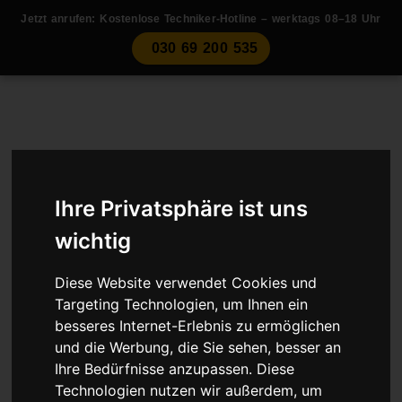
Jetzt anrufen: Kostenlose Techniker-Hotline – werktags 08–18 Uhr
030 69 200 535
Für Privatkunden
Für Werkstattskunden
Kontakt
Steuergeräte-Reparatur &
Ihre Privatsphäre ist uns
Austauschgeräte für alle
wichtig
Fahrzeugtypen
Diese Website verwendet Cookies und
Targeting Technologien, um Ihnen ein
12 Monate Gewährleistung
besseres Internet-Erlebnis zu ermöglichen
und die Werbung, die Sie sehen, besser an
Nur 39 € Prüfpauschale
Ihre Bedürfnisse anzupassen. Diese
Persönliche Techniker-Beratung
Technologien nutzen wir außerdem, um