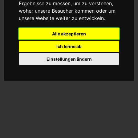
Ergebnisse zu messen, um zu verstehen,
13+ Jahre Erfahrung mit PKW & LKW
woher unsere Besucher kommen oder um
unsere Website weiter zu entwickeln.
Jetzt anrufen: 030 69 200 535
Alle akzeptieren
Alle Hersteller, alle Fahrzeuge, auch
Ich lehne ab
Spezialfahrzeuge.
Einstellungen ändern
Jetzt anrufen & persönlich mit unseren
1
Technikern sprechen
Steuergerät sicher verpacken & zuschicken
2