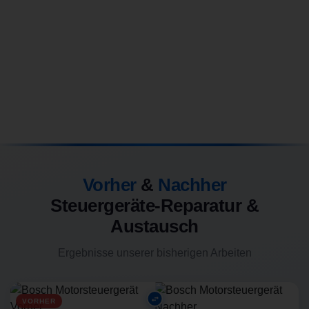
Nach Ihrer Zustimmung starten wir die
3
Reparatur
Rückversand des reparierten Geräts –
4
Express auf Wunsch
Vorher
&
Nachher
Steuergeräte-Reparatur &
Austausch
Ergebnisse unserer bisherigen Arbeiten
VORHER
NACHHER