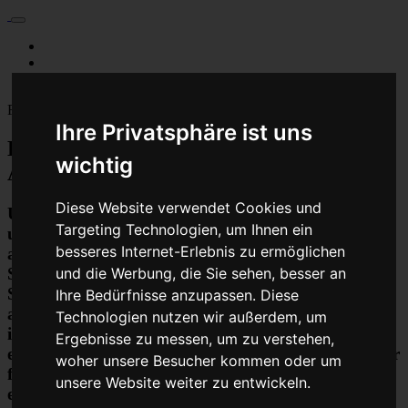
Für Privatkunden
Für Werkstattskunden
Kontakt
Fahrzeugmarken
Ihre Privatsphäre ist uns
Baumaschine Turbolader Reparatur oder
wichtig
Austauschgerät KVA
Diese Website verwendet Cookies und
Unser Betrieb steht für kostengünstige Prüfungen
Targeting Technologien, um Ihnen ein
und Reparaturen von Steuergeräten aller Art, unter
besseres Internet-Erlebnis zu ermöglichen
anderem von Motor-Steuergeräten, Airbag-
Steuergeräten, ABS-Steuergeräten uvm.
und die Werbung, die Sie sehen, besser an
STEUBEL® verfügt dabei über viel Erfahrung und
Ihre Bedürfnisse anzupassen. Diese
ausgewiesene Expertise bei PKW-Steuergeräten und
Technologien nutzen wir außerdem, um
insbesondere Motor-steuergeräte Reparaturen. So
Ergebnisse zu messen, um zu verstehen,
ermöglicht STEUBEL® eine Steuergeräte Reparatur
woher unsere Besucher kommen oder um
für nahezu aller Hersteller und Fahrzeugarten - sei
unsere Website weiter zu entwickeln.
es Motorrad oder LKW. Auch die Reparatur von