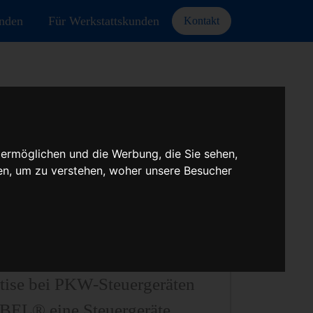
unden
Für Werkstattskunden
Kontakt
 ermöglichen und die Werbung, die Sie sehen,
A
en, um zu verstehen, woher unsere Besucher
teuergeräten aller Art,
euergeräten uvm.
tise bei PKW-Steuergeräten
UBEL® eine Steuergeräte