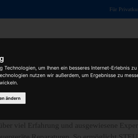
Für Privatk
ig
 Technologien, um Ihnen ein besseres Internet-Erlebnis zu
r Reparatur oder Austauschgerät KV
 Technologien nutzen wir außerdem, um Ergebnisse zu mess
wickeln.
gen ändern
tengünstige Prüfungen und Reparaturen von S
teuergeräten, Airbag-Steuergeräten, ABS-St
er viel Erfahrung und ausgewiesene Exper
euergeräte Reparaturen. So ermöglicht STE