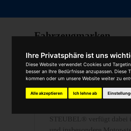
Fahrzeugmarken
Ihre Privatsphäre ist uns wicht
Diese Website verwendet Cookies und Targeting
Baumaschine Turbolade
besser an Ihre Bedürfnisse anzupassen. Diese
kommen oder um unsere Website weiter zu ent
Alle akzeptieren
Ich lehne ab
Einstellun
Unser Betrieb steht für kos
unter anderem von Motor-S
STEUBEL® verfügt dabei üb
und insbesondere Motor-st