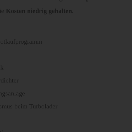
die
Kosten niedrig gehalten
.
Notlaufprogramm
ik
dichter
ngsanlage
smus beim Turbolader