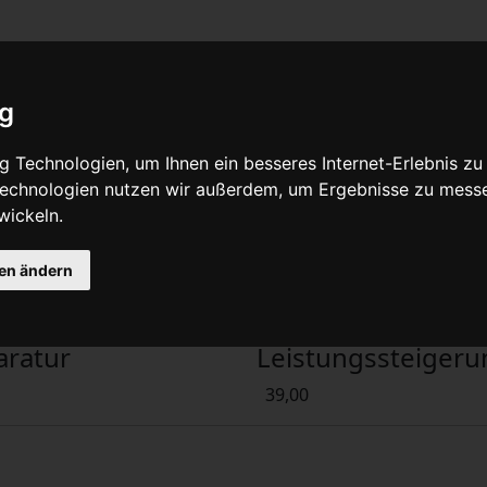
Für Pr
ig
en - Baumaschine
 Technologien, um Ihnen ein besseres Internet-Erlebnis zu
 Technologien nutzen wir außerdem, um Ergebnisse zu mess
n:
wickeln.
gen ändern
sselklappen
Chip Tuning
aratur
Leistungssteigeru
39,00