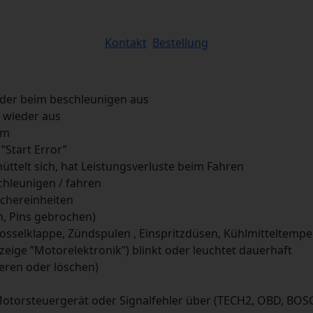
Kontakt
Bestellung
oder beim beschleunigen aus
 wieder aus
mm
”Start Error”
hüttelt sich, hat Leistungsverluste beim Fahren
chleunigen / fahren
ichereinheiten
n, Pins gebrochen)
osselklappe, Zündspulen , Einspritzdüsen, Kühlmitteltemper
zeige ”Motorelektronik”) blinkt oder leuchtet dauerhaft
eren oder löschen)
rsteuergerät oder Signalfehler über (TECH2, OBD, BOSCH,