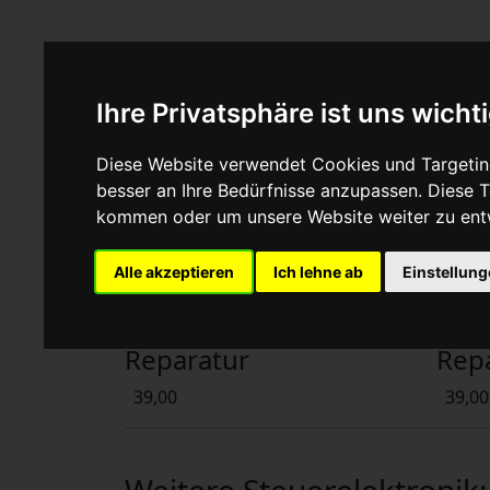
Fahrzeugmarken
Ihre Privatsphäre ist uns wicht
Steuergerät reparier
Diese Website verwendet Cookies und Targeting
besser an Ihre Bedürfnisse anzupassen. Diese
Beliebte ECU-Reparature
kommen oder um unsere Website weiter zu ent
Alle akzeptieren
Ich lehne ab
Einstellun
Motorsteuergerät
Dro
Reparatur
Rep
39,00
39,00