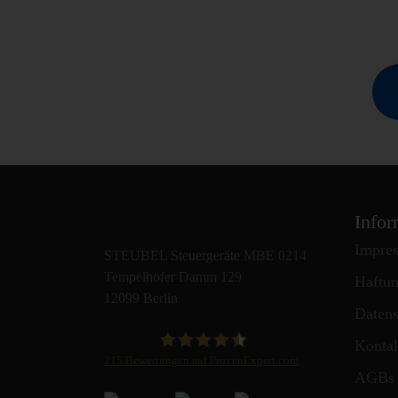
Infor
Impre
STEUBEL Steuergeräte MBE 0214
Tempelhofer Damm 129
Haftun
12099 Berlin
Datens
Konta
215
Bewertungen auf ProvenExpert.com
AGBs
STEUBEL Steuergeräte Annahme Filiale