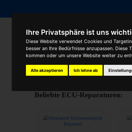
Ihre Privatsphäre ist uns wicht
Fahrzeugmarken
Diese Website verwendet Cookies und Targeting
besser an Ihre Bedürfnisse anzupassen. Diese
kommen oder um unsere Website weiter zu ent
Steuergerät reparieren 
Alle akzeptieren
Ich lehne ab
Einstellun
Beliebte ECU-Reparaturen: