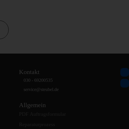
Kontakt
030 - 69200535
service
@
steubel.de
Allgemein
PDF Auftragsformular
Reparaturprozess