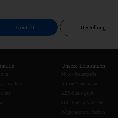
Kontakt
Bestellung
mation
Unsere Leistungen
ssum
Motor-Steuergerät
gsausschluss
Airbag-Steuergerät
chutz
ABS-Steuergerät
kt
SBC-Einheit Mercedes
Wegfahrsperre löschen
 MBE 0214