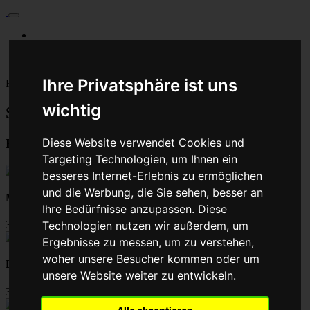
Für Privatkunden
Für Werkstattskunden
Kontakt
Ihre Privatsphäre ist uns
Fahrzeugmarken
wichtig
Steuergerät reparieren - Baumaschine
Diese Website verwendet Cookies und
Beliebte ECU-Reparaturen:
Targeting Technologien, um Ihnen ein
besseres Internet-Erlebnis zu ermöglichen
und die Werbung, die Sie sehen, besser an
Motorsteuergerät Reparatur
Ihre Bedürfnisse anzupassen. Diese
39,00
Technologien nutzen wir außerdem, um
Ergebnisse zu messen, um zu verstehen,
woher unsere Besucher kommen oder um
Drosselklappen Reparatur
unsere Website weiter zu entwickeln.
39,00