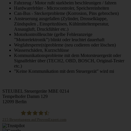
Fahrzeug / Motor rußt starkbeim beschleunigen / fahren
Hardwarefehler - Microcontroler, Speichereinheiten
Can-Bus - Steckerprobleme (Korrosion, Pins gebrochen)
Ansteuerung ausgefallen (Zylinder, Drosselklappe,
Zündspulen , Einspritzdüsen, Kühlmitteltemperatur,
Ansaugluft, Druckfühler etc.)
Motorkontrollleuchte (gelbe Fehleranzeige
”Motorelektronik”) blinkt oder leuchtet dauerhaft
Wegfahrsperre(n)probleme (neu codieren oder löschen)
Wasserschäden, Kurzschlüsse
Kommunikationsprobleme mit dem Motorsteuergerät oder
Signalfehler über (TECH2, OBD, BOSCH, Original-Tester
etc.)
”Keine Kommunikation mit dem Steuergerät” wird mi
STEUBEL Steuergeräte MBE 0214
Tempelhofer Damm 129
12099 Berlin
215
Bewertungen auf ProvenExpert.com
STEUBEL Steuergeräte Annahme Filiale MBE 0214