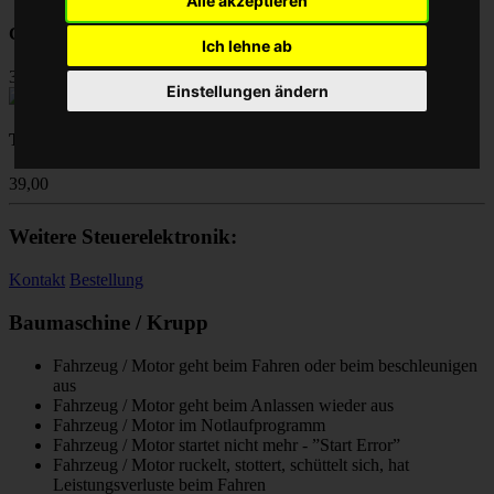
Alle akzeptieren
Chip Tuning Leistungssteigerung
Ich lehne ab
39,00
Einstellungen ändern
Turbolader Reparatur
39,00
Weitere Steuerelektronik:
Kontakt
Bestellung
Baumaschine / Krupp
Fahrzeug / Motor geht beim Fahren oder beim beschleunigen
aus
Fahrzeug / Motor geht beim Anlassen wieder aus
Fahrzeug / Motor im Notlaufprogramm
Fahrzeug / Motor startet nicht mehr - ”Start Error”
Fahrzeug / Motor ruckelt, stottert, schüttelt sich, hat
Leistungsverluste beim Fahren