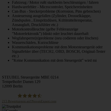
Fahrzeug / Motor rußt starkbeim beschleunigen / fahren
Hardwarefehler - Microcontroler, Speichereinheiten
Can-Bus - Steckerprobleme (Korrosion, Pins gebrochen)
Ansteuerung ausgefallen (Zylinder, Drosselklappe,
Zündspulen , Einspritzdüsen, Kühlmitteltemperatur,
Ansaugluft, Druckfühler etc.)
Motorkontrollleuchte (gelbe Fehleranzeige
”Motorelektronik”) blinkt oder leuchtet dauerhaft
Wegfahrsperre(n)probleme (neu codieren oder löschen)
Wasserschäden, Kurzschlüsse
Kommunikationsprobleme mit dem Motorsteuergerät oder
Signalfehler über (TECH2, OBD, BOSCH, Original-Tester
etc.)
”Keine Kommunikation mit dem Steuergerät” wird mi
STEUBEL Steuergeräte MBE 0214
Tempelhofer Damm 129
12099 Berlin
215
Bewertungen auf ProvenExpert.com
STEUBEL Steuergeräte Annahme Filiale MBE 0214