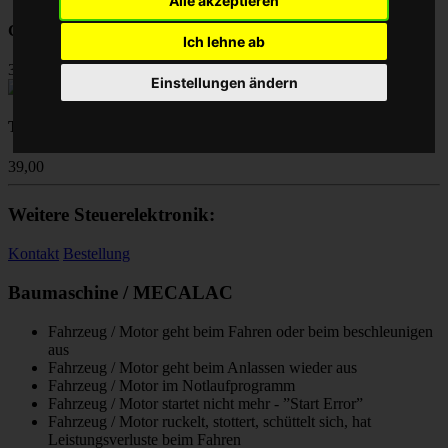
Alle akzeptieren
Chip Tuning Leistungssteigerung
Ich lehne ab
39,00
Einstellungen ändern
Turbolader Reparatur
39,00
Weitere Steuerelektronik:
Kontakt
Bestellung
Baumaschine / MECALAC
Fahrzeug / Motor geht beim Fahren oder beim beschleunigen
aus
Fahrzeug / Motor geht beim Anlassen wieder aus
Fahrzeug / Motor im Notlaufprogramm
Fahrzeug / Motor startet nicht mehr - ”Start Error”
Fahrzeug / Motor ruckelt, stottert, schüttelt sich, hat
Leistungsverluste beim Fahren