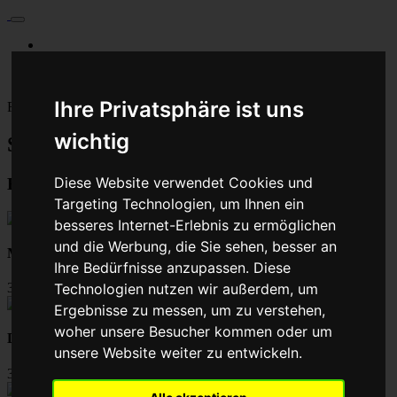
Für Privatkunden
Für Werkstattskunden
Kontakt
Ihre Privatsphäre ist uns
Fahrzeugmarken
wichtig
Steuergerät reparieren - Baumaschine
Diese Website verwendet Cookies und
Beliebte ECU-Reparaturen:
Targeting Technologien, um Ihnen ein
besseres Internet-Erlebnis zu ermöglichen
und die Werbung, die Sie sehen, besser an
Motorsteuergerät Reparatur
Ihre Bedürfnisse anzupassen. Diese
39,00
Technologien nutzen wir außerdem, um
Ergebnisse zu messen, um zu verstehen,
woher unsere Besucher kommen oder um
Drosselklappen Reparatur
unsere Website weiter zu entwickeln.
39,00