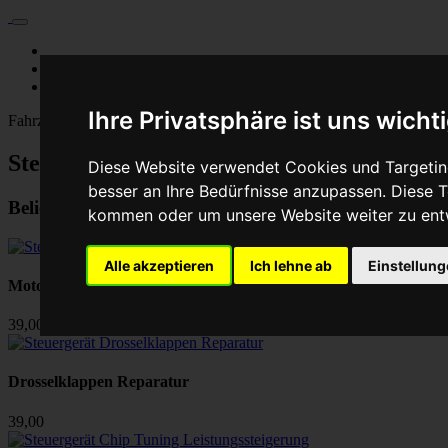
Für Privatkunden
Für Werkstattskunden
Kontakt
Ihre Privatsphäre ist uns wicht
Fahrzeugmarken
Steuergerät reparieren - Baumaschine
Diese Website verwendet Cookies und Targeting
besser an Ihre Bedürfnisse anzupassen. Diese
Beliebte ECU-Reparaturen:
kommen oder um unsere Website weiter zu ent
Alle akzeptieren
Ich lehne ab
Einstellun
Motorsteuergerät Reparatur
39,00
Drosselklappen Reparatur
39,00