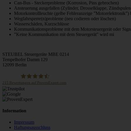
Can-Bus - Steckerprobleme (Korrosion, Pins gebrochen)
Ansteuerung ausgefallen (Zylinder, Drosselklappe, Zündspulen ,
Motorkontrollleuchte (gelbe Fehleranzeige ”Motorelektronik”) b
Wegfahrsperre(n)probleme (neu codieren oder löschen)
Wasserschäden, Kurzschlüsse
Kommunikationsprobleme mit dem Motorsteuergerät oder Sign
”Keine Kommunikation mit dem Steuergerät” wird mi
STEUBEL Steuergeräte MBE 0214
Tempelhofer Damm 129
12099 Berlin
215
Bewertungen auf ProvenExpert.com
STEUBEL Steuergeräte Annahme Filiale MBE 0214
Information
Impressum
Haftungsausschluss