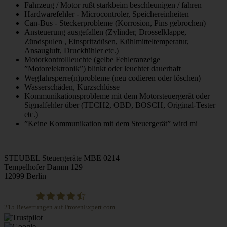
Fahrzeug / Motor rußt starkbeim beschleunigen / fahren
Hardwarefehler - Microcontroler, Speichereinheiten
Can-Bus - Steckerprobleme (Korrosion, Pins gebrochen)
Ansteuerung ausgefallen (Zylinder, Drosselklappe,
Zündspulen , Einspritzdüsen, Kühlmitteltemperatur,
Ansaugluft, Druckfühler etc.)
Motorkontrollleuchte (gelbe Fehleranzeige
”Motorelektronik”) blinkt oder leuchtet dauerhaft
Wegfahrsperre(n)probleme (neu codieren oder löschen)
Wasserschäden, Kurzschlüsse
Kommunikationsprobleme mit dem Motorsteuergerät oder
Signalfehler über (TECH2, OBD, BOSCH, Original-Tester
etc.)
”Keine Kommunikation mit dem Steuergerät” wird mi
STEUBEL Steuergeräte MBE 0214
Tempelhofer Damm 129
12099 Berlin
215
Bewertungen auf ProvenExpert.com
STEUBEL Steuergeräte Annahme Filiale MBE 0214