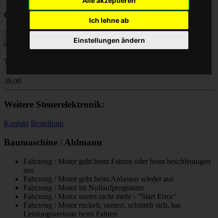
Alle akzeptieren
Chip Tuning Leistungssteigerung
Ich lehne ab
39,00
Einstellungen ändern
Turbolader Reparatur
39,00
Weitere Steuerelektronik:
Kontakt
Bestellung
Baumaschine / Ahlmann
Fahrzeug / Motor geht beim Fahren oder beim beschleunigen
aus
Fahrzeug / Motor geht beim Anlassen wieder aus
Fahrzeug / Motor im Notlaufprogramm
Fahrzeug / Motor startet nicht mehr - ”Start Error”
Fahrzeug / Motor ruckelt, stottert, schüttelt sich, hat
Leistungsverluste beim Fahren