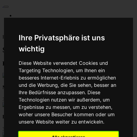
Für Privatkunden
Für Werkstattskunden
Kontakt
Ihre Privatsphäre ist uns
Fahrzeugmarken
wichtig
Steuergerät reparieren - Baumaschine
Diese Website verwendet Cookies und
Beliebte ECU-Reparaturen:
Targeting Technologien, um Ihnen ein
besseres Internet-Erlebnis zu ermöglichen
und die Werbung, die Sie sehen, besser an
Motorsteuergerät Reparatur
Ihre Bedürfnisse anzupassen. Diese
39,00
Technologien nutzen wir außerdem, um
Ergebnisse zu messen, um zu verstehen,
woher unsere Besucher kommen oder um
Drosselklappen Reparatur
unsere Website weiter zu entwickeln.
39,00