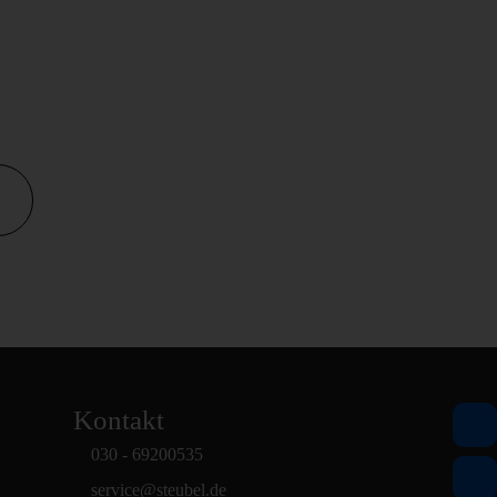
Kontakt
030 - 69200535
service
@
steubel.de