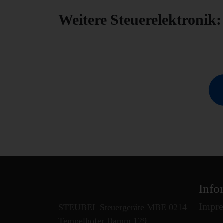
Weitere Steuerelektronik:
Info
Impr
STEUBEL Steuergeräte MBE 0214
Tempelhofer Damm 129