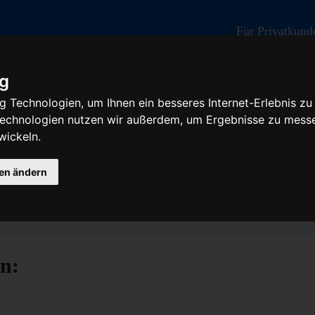
Für Privatkund
ig
 Technologien, um Ihnen ein besseres Internet-Erlebnis zu
 Technologien nutzen wir außerdem, um Ergebnisse zu mess
wickeln.
gen ändern
arieren - Baumaschine
n: