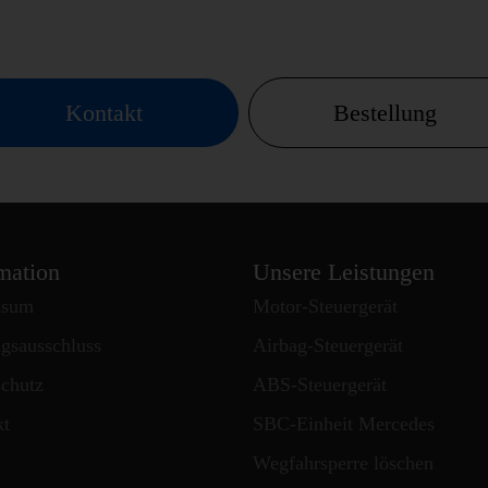
Kontakt
Bestellung
mation
Unsere Leistungen
ssum
Motor-Steuergerät
gsausschluss
Airbag-Steuergerät
chutz
ABS-Steuergerät
kt
SBC-Einheit Mercedes
Wegfahrsperre löschen
 MBE 0214