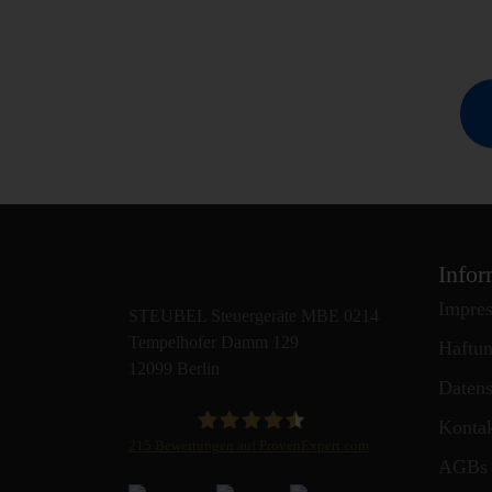
Infor
Impre
STEUBEL Steuergeräte MBE 0214
Tempelhofer Damm 129
Haftun
12099 Berlin
Datens
Konta
215
Bewertungen auf ProvenExpert.com
AGBs
STEUBEL Steuergeräte Annahme Filiale