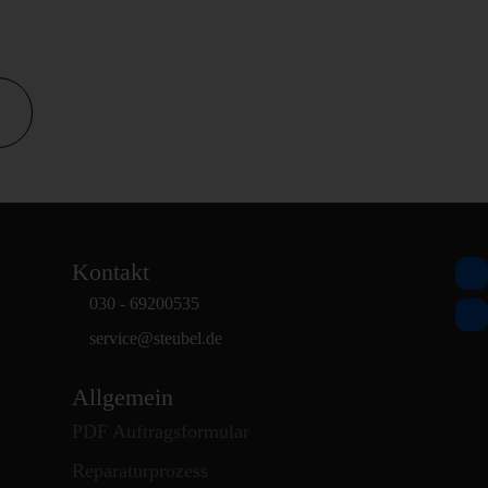
Kontakt
030 - 69200535
service
@
steubel.de
Allgemein
PDF Auftragsformular
Reparaturprozess