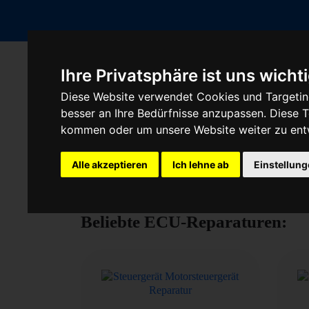
Ihre Privatsphäre ist uns wicht
Fahrzeugmarken
Diese Website verwendet Cookies und Targeting
besser an Ihre Bedürfnisse anzupassen. Diese
kommen oder um unsere Website weiter zu ent
Steuergerät reparieren 
Alle akzeptieren
Ich lehne ab
Einstellun
Beliebte ECU-Reparaturen: