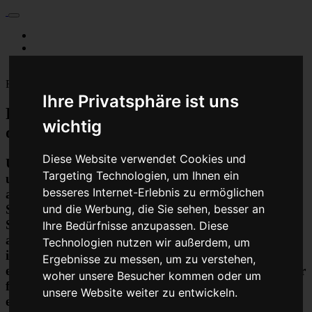
Für Privatkunden
Für Werkstattskunden
Kontakt
Fahrzeugmarken
Ihre Privatsphäre ist uns
PKW Chip Tuning Leistungssteigerung
wichtig
oder Austauschgerät KVA
Diese Website verwendet Cookies und
Unser Betrieb steht für kostengünstige Prüfungen
Targeting Technologien, um Ihnen ein
und Reparaturen von Steuergeräten aller Art, unter
besseres Internet-Erlebnis zu ermöglichen
anderem von Motor-Steuergeräten, Airbag-
Steuergeräten, ABS-Steuergeräten uvm.
und die Werbung, die Sie sehen, besser an
STEUBEL® verfügt dabei über viel Erfahrung und
Ihre Bedürfnisse anzupassen. Diese
ausgewiesene Expertise bei PKW-Steuergeräten und
Technologien nutzen wir außerdem, um
insbesondere Motor-steuergeräte Reparaturen. So
Ergebnisse zu messen, um zu verstehen,
ermöglicht STEUBEL® eine Steuergeräte Reparatur
woher unsere Besucher kommen oder um
für nahezu aller Hersteller und Fahrzeugarten - sei
unsere Website weiter zu entwickeln.
es Motorrad oder LKW. Auch die Reparatur von