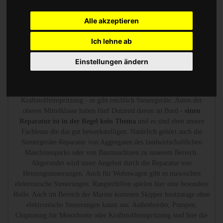
Heizungsregler gehören zu unserem Portfolio.
Alle akzeptieren
Chip Tuning Leistungssteigerung oder Austauschgerät
Ich lehne ab
KVA
Einstellungen ändern
Wir sind die erfahrenen Spezialisten, die mit Messtechnik
den Defekt
finden und reparieren.
Ob Steuergerät für das ABS-System, für die
Airbag-Steuergeräte, für die Stabilitätskontrolle oder die
Kraftstoffeinspritzung - es gibt reichlich Steuergeräte. Autos der
oberen Mittelklasse haben fünf Dutzend davon an Bord -
einen
Reparatur ist in der Regel kein Thema
und es sind eben unsere
Fachleute die das gut bewerkstelligen. Natürlich gehört auch die
Steuergeräte-Reparatur von Aggregaten des landwirtschaftlichen
Maschinenparks oder von Baumaschinen zu unserem Bereich.
Abgerundet wird unser Angebot durch die Reparatur von
Heizungssteuerungen. Auch für Wohnwagen gibt es inzwischen
elektronische Steuerungen. Rangierhilfen spielen hier eine besondere
Rolle. Auch im Bereich der Marine kommen Skipper heutzutage ohne
elektronische Steuerungen kaum aus: Außenborder, Pumpen,
Chiptuning für Motorboote oder Kraftstoffeinspritzung sind hier die