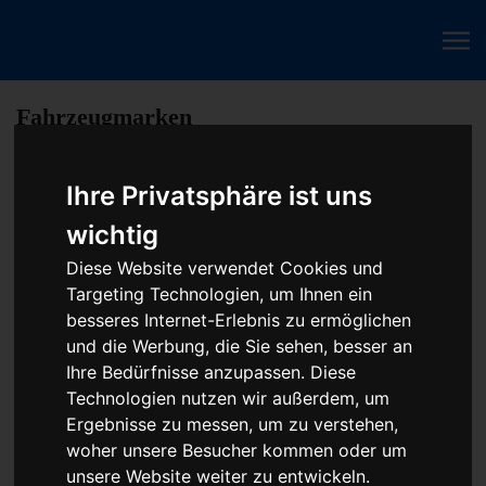
Fahrzeugmarken
Ihre Privatsphäre ist uns
PKW Chip Tuning Leistungssteigerung oder
wichtig
Austauschgerät KVA
Diese Website verwendet Cookies und
Unser Betrieb steht für kostengünstige Prüfungen und
Targeting Technologien, um Ihnen ein
Reparaturen von Steuergeräten aller Art, unter anderem von
besseres Internet-Erlebnis zu ermöglichen
Motor-Steuergeräten, Airbag-Steuergeräten, ABS-Steuergeräten
und die Werbung, die Sie sehen, besser an
uvm. STEUBEL® verfügt dabei über viel Erfahrung und
Ihre Bedürfnisse anzupassen. Diese
ausgewiesene Expertise bei PKW-Steuergeräten und
Technologien nutzen wir außerdem, um
insbesondere Motor-steuergeräte Reparaturen. So ermöglicht
Ergebnisse zu messen, um zu verstehen,
STEUBEL® eine Steuergeräte Reparatur für nahezu aller
woher unsere Besucher kommen oder um
Hersteller und Fahrzeugarten - sei es Motorrad oder LKW.
unsere Website weiter zu entwickeln.
Auch die Reparatur von Heizungssteuerungen oder