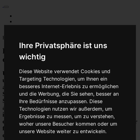
Für Privatkunden
Für Werkstattskunden
Kontakt
Fahrzeugmarken
Ihre Privatsphäre ist uns
PKW Chip Tuning Leistungssteigerung
wichtig
oder Austauschgerät KVA
Diese Website verwendet Cookies und
Unser Betrieb steht für kostengünstige Prüfungen
Targeting Technologien, um Ihnen ein
und Reparaturen von Steuergeräten aller Art, unter
besseres Internet-Erlebnis zu ermöglichen
anderem von Motor-Steuergeräten, Airbag-
Steuergeräten, ABS-Steuergeräten uvm.
und die Werbung, die Sie sehen, besser an
STEUBEL® verfügt dabei über viel Erfahrung und
Ihre Bedürfnisse anzupassen. Diese
ausgewiesene Expertise bei PKW-Steuergeräten und
Technologien nutzen wir außerdem, um
insbesondere Motor-steuergeräte Reparaturen. So
Ergebnisse zu messen, um zu verstehen,
ermöglicht STEUBEL® eine Steuergeräte Reparatur
woher unsere Besucher kommen oder um
für nahezu aller Hersteller und Fahrzeugarten - sei
unsere Website weiter zu entwickeln.
es Motorrad oder LKW. Auch die Reparatur von