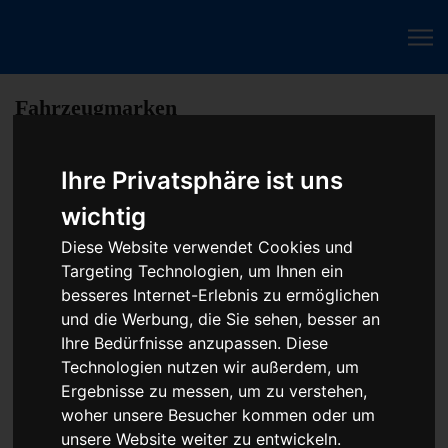
Fahrzeugmarken
Ihre Privatsphäre ist uns
PKW Chip Tuning Leistungssteigerung oder
wichtig
Austauschgerät KVA
Diese Website verwendet Cookies und
Unser Betrieb steht für kostengünstige Prüfungen und
Targeting Technologien, um Ihnen ein
Reparaturen von Steuergeräten aller Art, unter anderem von
besseres Internet-Erlebnis zu ermöglichen
Motor-Steuergeräten, Airbag-Steuergeräten, ABS-Steuergeräten
und die Werbung, die Sie sehen, besser an
uvm. STEUBEL® verfügt dabei über viel Erfahrung und
Ihre Bedürfnisse anzupassen. Diese
ausgewiesene Expertise bei PKW-Steuergeräten und
Technologien nutzen wir außerdem, um
insbesondere Motor-steuergeräte Reparaturen. So ermöglicht
Ergebnisse zu messen, um zu verstehen,
STEUBEL® eine Steuergeräte Reparatur für nahezu aller
woher unsere Besucher kommen oder um
Hersteller und Fahrzeugarten - sei es Motorrad oder LKW.
unsere Website weiter zu entwickeln.
Auch die Reparatur von Heizungssteuerungen oder