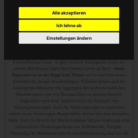
Heizungsregler gehören zu unserem Portfolio.
Alle akzeptieren
Chip Tuning Leistungssteigerung oder Austauschgerät
Ich lehne ab
KVA
Einstellungen ändern
Wir sind die erfahrenen Spezialisten, die mit Messtechnik
den Defekt
finden und reparieren.
Ob Steuergerät für das ABS-System, für die
Airbag-Steuergeräte, für die Stabilitätskontrolle oder die
Kraftstoffeinspritzung - es gibt reichlich Steuergeräte. Autos der
oberen Mittelklasse haben fünf Dutzend davon an Bord -
einen
Reparatur ist in der Regel kein Thema
und es sind eben unsere
Fachleute die das gut bewerkstelligen. Natürlich gehört auch die
Steuergeräte-Reparatur von Aggregaten des landwirtschaftlichen
Maschinenparks oder von Baumaschinen zu unserem Bereich.
Abgerundet wird unser Angebot durch die Reparatur von
Heizungssteuerungen. Auch für Wohnwagen gibt es inzwischen
elektronische Steuerungen. Rangierhilfen spielen hier eine besondere
Rolle. Auch im Bereich der Marine kommen Skipper heutzutage ohne
elektronische Steuerungen kaum aus: Außenborder, Pumpen,
Chiptuning für Motorboote oder Kraftstoffeinspritzung sind hier die