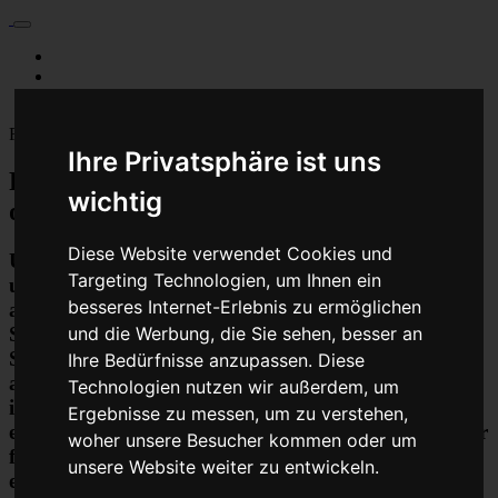
Für Privatkunden
Für Werkstattskunden
Kontakt
Fahrzeugmarken
Ihre Privatsphäre ist uns
PKW Chip Tuning Leistungssteigerung
wichtig
oder Austauschgerät KVA
Diese Website verwendet Cookies und
Unser Betrieb steht für kostengünstige Prüfungen
Targeting Technologien, um Ihnen ein
und Reparaturen von Steuergeräten aller Art, unter
besseres Internet-Erlebnis zu ermöglichen
anderem von Motor-Steuergeräten, Airbag-
Steuergeräten, ABS-Steuergeräten uvm.
und die Werbung, die Sie sehen, besser an
STEUBEL® verfügt dabei über viel Erfahrung und
Ihre Bedürfnisse anzupassen. Diese
ausgewiesene Expertise bei PKW-Steuergeräten und
Technologien nutzen wir außerdem, um
insbesondere Motor-steuergeräte Reparaturen. So
Ergebnisse zu messen, um zu verstehen,
ermöglicht STEUBEL® eine Steuergeräte Reparatur
woher unsere Besucher kommen oder um
für nahezu aller Hersteller und Fahrzeugarten - sei
unsere Website weiter zu entwickeln.
es Motorrad oder LKW. Auch die Reparatur von