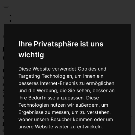
Für Privatkunden
Für Werkstattskunden
Kontakt
Fahrzeugmarken
Ihre Privatsphäre ist uns
PKW Chip Tuning Leistungssteigerung
wichtig
oder Austauschgerät KVA
Diese Website verwendet Cookies und
Unser Betrieb steht für kostengünstige Prüfungen
Targeting Technologien, um Ihnen ein
und Reparaturen von Steuergeräten aller Art, unter
besseres Internet-Erlebnis zu ermöglichen
anderem von Motor-Steuergeräten, Airbag-
Steuergeräten, ABS-Steuergeräten uvm.
und die Werbung, die Sie sehen, besser an
STEUBEL® verfügt dabei über viel Erfahrung und
Ihre Bedürfnisse anzupassen. Diese
ausgewiesene Expertise bei PKW-Steuergeräten und
Technologien nutzen wir außerdem, um
insbesondere Motor-steuergeräte Reparaturen. So
Ergebnisse zu messen, um zu verstehen,
ermöglicht STEUBEL® eine Steuergeräte Reparatur
woher unsere Besucher kommen oder um
für nahezu aller Hersteller und Fahrzeugarten - sei
unsere Website weiter zu entwickeln.
es Motorrad oder LKW. Auch die Reparatur von