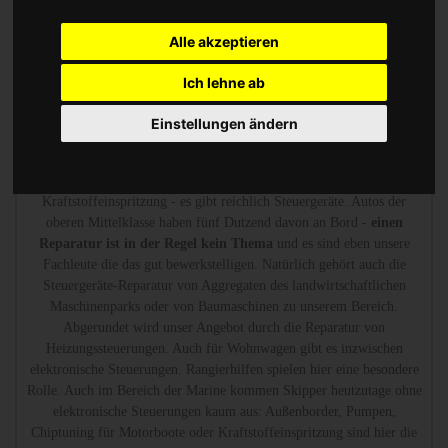
Heizungsregler gehören zu unserem Portfolio.
Alle akzeptieren
Chip Tuning Leistungssteigerung oder Austauschgerät
Ich lehne ab
KVA
Einstellungen ändern
Wir sind die erfahrenen Spezialisten, die mit Messtechnik
den Defekt
finden und reparieren.
Ob Steuergerät für das ABS-System, für die
Airbag-Steuergeräte, für die Stabilitätskontrolle oder die
Kraftstoffeinspritzung - es gibt reichlich Steuergeräte. Autos der
oberen Mittelklasse haben fünf Dutzend davon an Bord -
einen
Reparatur ist in der Regel kein Thema
und es sind eben unsere
Fachleute die das gut bewerkstelligen. Natürlich gehört auch die
Steuergeräte-Reparatur von Aggregaten des landwirtschaftlichen
Maschinenparks oder von Baumaschinen zu unserem Bereich.
Abgerundet wird unser Angebot durch die Reparatur von
Heizungssteuerungen. Auch für Wohnwagen gibt es inzwischen
elektronische Steuerungen. Rangierhilfen spielen hier eine besondere
Rolle. Auch im Bereich der Marine kommen Skipper heutzutage ohne
elektronische Steuerungen kaum aus: Außenborder, Pumpen,
Chiptuning für Motorboote oder Kraftstoffeinspritzung sind hier die