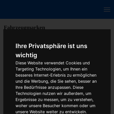
Fahrzeugmarken
Ihre Privatsphäre ist uns
PKW Chip Tuning Leistungssteigerung oder
wichtig
Austauschgerät KVA
Diese Website verwendet Cookies und
Unser Betrieb steht für kostengünstige Prüfungen und
Targeting Technologien, um Ihnen ein
Reparaturen von Steuergeräten aller Art, unter anderem von
besseres Internet-Erlebnis zu ermöglichen
Motor-Steuergeräten, Airbag-Steuergeräten, ABS-Steuergeräten
und die Werbung, die Sie sehen, besser an
uvm. STEUBEL® verfügt dabei über viel Erfahrung und
Ihre Bedürfnisse anzupassen. Diese
ausgewiesene Expertise bei PKW-Steuergeräten und
Technologien nutzen wir außerdem, um
insbesondere Motor-steuergeräte Reparaturen. So ermöglicht
Ergebnisse zu messen, um zu verstehen,
STEUBEL® eine Steuergeräte Reparatur für nahezu aller
woher unsere Besucher kommen oder um
Hersteller und Fahrzeugarten - sei es Motorrad oder LKW.
unsere Website weiter zu entwickeln.
Auch die Reparatur von Heizungssteuerungen oder