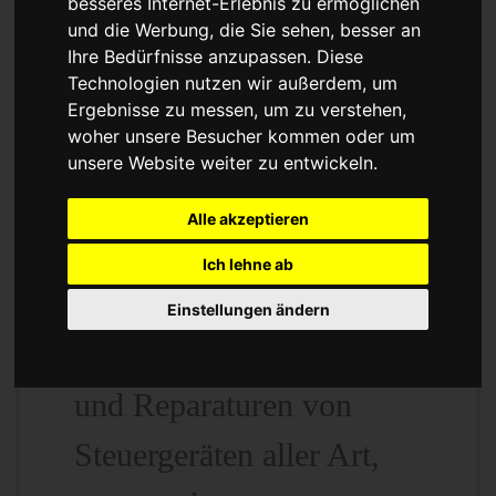
besseres Internet-Erlebnis zu ermöglichen
Leistungssteigerung
und die Werbung, die Sie sehen, besser an
Ihre Bedürfnisse anzupassen. Diese
oder
Technologien nutzen wir außerdem, um
Ergebnisse zu messen, um zu verstehen,
Austauschgerät
woher unsere Besucher kommen oder um
unsere Website weiter zu entwickeln.
KVA
Alle akzeptieren
Ich lehne ab
Unser Betrieb steht für
Einstellungen ändern
kostengünstige Prüfungen
und Reparaturen von
Steuergeräten aller Art,