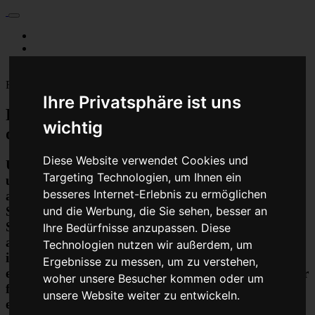
Für Privatkunden
Für Werkstattskunden
Kontakt
Fahrzeugmarken
Ihre Privatsphäre ist uns
PKW Chip Tuning Leistungssteigerung
wichtig
oder Austauschgerät KVA
Diese Website verwendet Cookies und
Unser Betrieb steht für kostengünstige Prüfungen
Targeting Technologien, um Ihnen ein
und Reparaturen von Steuergeräten aller Art, unter
besseres Internet-Erlebnis zu ermöglichen
anderem von Motor-Steuergeräten, Airbag-
Steuergeräten, ABS-Steuergeräten uvm.
und die Werbung, die Sie sehen, besser an
STEUBEL® verfügt dabei über viel Erfahrung und
Ihre Bedürfnisse anzupassen. Diese
ausgewiesene Expertise bei PKW-Steuergeräten und
Technologien nutzen wir außerdem, um
insbesondere Motor-steuergeräte Reparaturen. So
Ergebnisse zu messen, um zu verstehen,
ermöglicht STEUBEL® eine Steuergeräte Reparatur
woher unsere Besucher kommen oder um
für nahezu aller Hersteller und Fahrzeugarten - sei
unsere Website weiter zu entwickeln.
es Motorrad oder LKW. Auch die Reparatur von