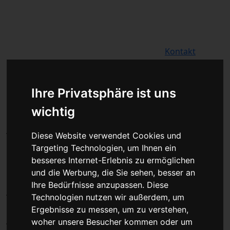
Für Privatkunden
Für Werkstattskunden
Kontakt
Fahrzeugmarken
Ihre Privatsphäre ist uns
PKW Chip Tuning
wichtig
Leistungssteigerung oder
Austauschgerät KVA
Diese Website verwendet Cookies und
Unser Betrieb steht für
Targeting Technologien, um Ihnen ein
kostengünstige Prüfungen und
besseres Internet-Erlebnis zu ermöglichen
und die Werbung, die Sie sehen, besser an
Reparaturen von Steuergeräten aller
Ihre Bedürfnisse anzupassen. Diese
Art, unter anderem von Motor-
Technologien nutzen wir außerdem, um
Steuergeräten, Airbag-Steuergeräten,
Ergebnisse zu messen, um zu verstehen,
ABS-Steuergeräten uvm. STEUBEL®
woher unsere Besucher kommen oder um