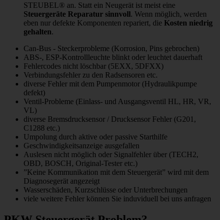
STEUBEL® an. Statt ein Neugerät ist meist eine
Steuergeräte Reparatur sinnvoll
. Wenn möglich, werden
eben nur defekte Komponenten repariert, die
Kosten niedrig
gehalten
.
Can-Bus - Steckerprobleme (Korrosion, Pins gebrochen)
ABS-, ESP-Kontrollleuchte blinkt oder leuchtet dauerhaft
Fehlercodes nicht löschbar (5EXX, 5DFXX)
Verbindungsfehler zu den Radsensoren etc.
diverse Fehler mit dem Pumpenmotor (Hydraulikpumpe
defekt)
Ventil-Probleme (Einlass- und Ausgangsventil HL, HR, VR,
VL)
diverse Bremsdrucksensor / Drucksensor Fehler (G201,
C1288 etc.)
Umpolung durch aktive oder passive Starthilfe
Geschwindigkeitsanzeige ausgefallen
Auslesen nicht möglich oder Signalfehler über (TECH2,
OBD, BOSCH, Original-Tester etc.)
”Keine Kommunikation mit dem Steuergerät” wird mit dem
Diagnosegerät angezeigt
Wasserschäden, Kurzschlüsse oder Unterbrechungen
viele weitere Fehler können Sie induviduell bei uns anfragen
PKW Steuergerät Problem?