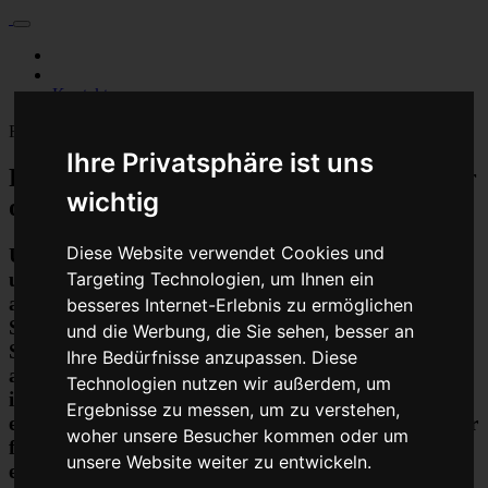
Für Privatkunden
Für Werkstattskunden
Kontakt
Fahrzeugmarken
Ihre Privatsphäre ist uns
PKW Abs Esp Dsc Steuergerät Reparatur
wichtig
oder Austauschgerät KVA
Diese Website verwendet Cookies und
Unser Betrieb steht für kostengünstige Prüfungen
Targeting Technologien, um Ihnen ein
und Reparaturen von Steuergeräten aller Art, unter
anderem von Motor-Steuergeräten, Airbag-
besseres Internet-Erlebnis zu ermöglichen
Steuergeräten, ABS-Steuergeräten uvm.
und die Werbung, die Sie sehen, besser an
STEUBEL® verfügt dabei über viel Erfahrung und
Ihre Bedürfnisse anzupassen. Diese
ausgewiesene Expertise bei PKW-Steuergeräten und
Technologien nutzen wir außerdem, um
insbesondere Motor-steuergeräte Reparaturen. So
Ergebnisse zu messen, um zu verstehen,
ermöglicht STEUBEL® eine Steuergeräte Reparatur
woher unsere Besucher kommen oder um
für nahezu aller Hersteller und Fahrzeugarten - sei
unsere Website weiter zu entwickeln.
es Motorrad oder LKW. Auch die Reparatur von