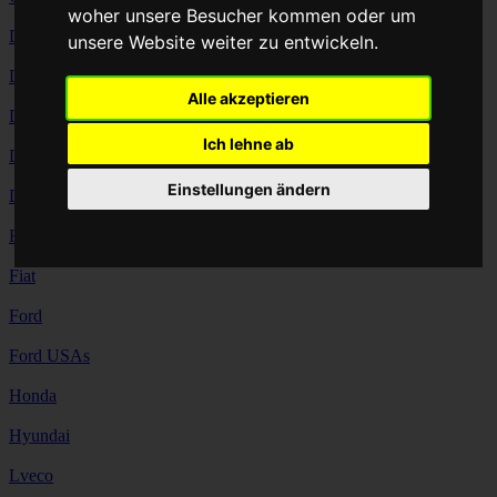
woher unsere Besucher kommen oder um
Dacia
unsere Website weiter zu entwickeln.
DAF
Alle akzeptieren
Daihatsu
Ich lehne ab
Dodge
Einstellungen ändern
Ducati
Ferrari
Fiat
Ford
Ford USAs
Honda
Hyundai
Lveco