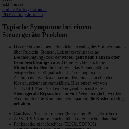
exkl. Versand
Online Auftragsformular
PDF Auftragsformular
Typische Symptome bei einem
Steuergeräte Problem
Das reicht von einem erheblichen Anstieg des Spritverbrauchs
über Ruckeln, Stottern, Leistungsverlust (keine
Beschleunigung) oder der
Motor geht beim Fahren oder
beim beschleunigen aus
. Gerne leuchtet auch die
Motorkontrollleuchte
auf, weil das Steuergerät ein
entsprechendes Signal schickt. Der Gang in die
Autoreparaturwerkstatt, verbunden mit entsprechenden
Kosten, scheint unvermeidlich. Hier setzen wir von
STEUBEL® an. Statt ein Neugerät ist meist eine
Steuergeräte Reparatur sinnvoll
. Wenn möglich, werden
eben nur defekte Komponenten repariert, die
Kosten niedrig
gehalten
.
Can-Bus - Steckerprobleme (Korrosion, Pins gebrochen)
ABS-, ESP-Kontrollleuchte blinkt oder leuchtet dauerhaft
Fehlercodes nicht löschbar (5EXX, 5DFXX)