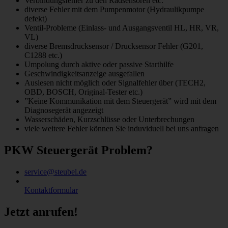
Verbindungsfehler zu den Radsensoren etc.
diverse Fehler mit dem Pumpenmotor (Hydraulikpumpe
defekt)
Ventil-Probleme (Einlass- und Ausgangsventil HL, HR, VR,
VL)
diverse Bremsdrucksensor / Drucksensor Fehler (G201,
C1288 etc.)
Umpolung durch aktive oder passive Starthilfe
Geschwindigkeitsanzeige ausgefallen
Auslesen nicht möglich oder Signalfehler über (TECH2,
OBD, BOSCH, Original-Tester etc.)
”Keine Kommunikation mit dem Steuergerät” wird mit dem
Diagnosegerät angezeigt
Wasserschäden, Kurzschlüsse oder Unterbrechungen
viele weitere Fehler können Sie induviduell bei uns anfragen
PKW Steuergerät Problem?
service@steubel.de
Kontaktformular
Jetzt anrufen!