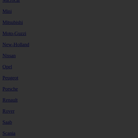
Microcar
Mini
Mitsubishi
Moto-Guzzi
New-Holland
Nissan
Opel
Peugeot
Porsche
Renault
Rover
Saab
Scania