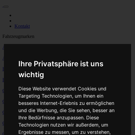
Für Privatkunden
Für Werkstattskunden
Kontakt
Fahrzeugmarken
Alfa-Romeo
Audi
Ihre Privatsphäre ist uns
Bentley
wichtig
BMW
Diese Website verwendet Cookies und
Cadillac
Targeting Technologien, um Ihnen ein
Can-Am
besseres Internet-Erlebnis zu ermöglichen
und die Werbung, die Sie sehen, besser an
Chevrolet
Ihre Bedürfnisse anzupassen. Diese
Chrysler
Technologien nutzen wir außerdem, um
Ergebnisse zu messen, um zu verstehen,
Citroen