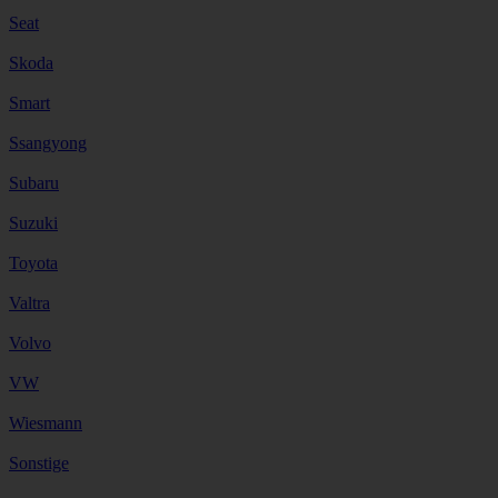
Seat
Skoda
Smart
Ssangyong
Subaru
Suzuki
Toyota
Valtra
Volvo
VW
Wiesmann
Sonstige