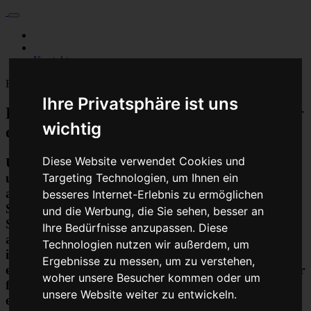
Für Privatkunden
Für Werkstattskunden
Kontakt
Fahrzeugmarken
Ihre Privatsphäre ist uns
PKW Abs Esp Dsc Steuergerät Reparatur
wichtig
oder Austauschgerät KVA
Diese Website verwendet Cookies und
Unser Betrieb steht für kostengünstige Prüfungen
Targeting Technologien, um Ihnen ein
und Reparaturen von Steuergeräten aller Art, unter
anderem von Motor-Steuergeräten, Airbag-
besseres Internet-Erlebnis zu ermöglichen
Steuergeräten, ABS-Steuergeräten uvm.
und die Werbung, die Sie sehen, besser an
STEUBEL® verfügt dabei über viel Erfahrung und
Ihre Bedürfnisse anzupassen. Diese
ausgewiesene Expertise bei PKW-Steuergeräten und
Technologien nutzen wir außerdem, um
insbesondere Motor-steuergeräte Reparaturen. So
Ergebnisse zu messen, um zu verstehen,
ermöglicht STEUBEL® eine Steuergeräte Reparatur
woher unsere Besucher kommen oder um
für nahezu aller Hersteller und Fahrzeugarten - sei
unsere Website weiter zu entwickeln.
es Motorrad oder LKW. Auch die Reparatur von