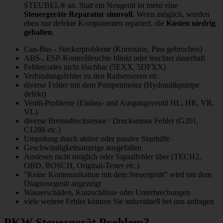
STEUBEL® an. Statt ein Neugerät ist meist eine
Steuergeräte Reparatur sinnvoll
. Wenn möglich, werden
eben nur defekte Komponenten repariert, die
Kosten niedrig
gehalten
.
Can-Bus - Steckerprobleme (Korrosion, Pins gebrochen)
ABS-, ESP-Kontrollleuchte blinkt oder leuchtet dauerhaft
Fehlercodes nicht löschbar (5EXX, 5DFXX)
Verbindungsfehler zu den Radsensoren etc.
diverse Fehler mit dem Pumpenmotor (Hydraulikpumpe
defekt)
Ventil-Probleme (Einlass- und Ausgangsventil HL, HR, VR,
VL)
diverse Bremsdrucksensor / Drucksensor Fehler (G201,
C1288 etc.)
Umpolung durch aktive oder passive Starthilfe
Geschwindigkeitsanzeige ausgefallen
Auslesen nicht möglich oder Signalfehler über (TECH2,
OBD, BOSCH, Original-Tester etc.)
”Keine Kommunikation mit dem Steuergerät” wird mit dem
Diagnosegerät angezeigt
Wasserschäden, Kurzschlüsse oder Unterbrechungen
viele weitere Fehler können Sie induviduell bei uns anfragen
PKW Steuergerät Problem?