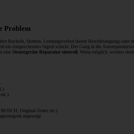
te Problem
über Ruckeln, Stottern, Leistungsverlust (keine Beschleunigung) oder 
rät ein entsprechendes Signal schickt. Der Gang in die Autoreparaturw
t eine
Steuergeräte Reparatur sinnvoll
. Wenn möglich, werden eben 
)
L)
etc.)
 BOSCH, Original-Tester etc.)
gnosegerät angezeigt