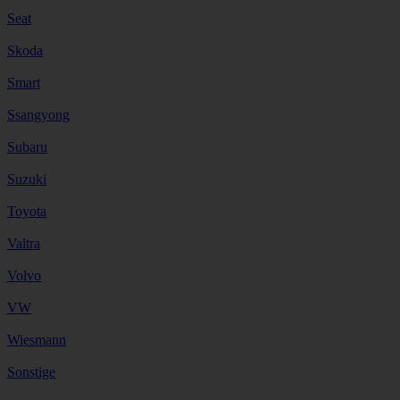
Seat
Skoda
Smart
Ssangyong
Subaru
Suzuki
Toyota
Valtra
Volvo
VW
Wiesmann
Sonstige