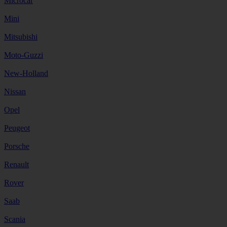
Microcar
Mini
Mitsubishi
Moto-Guzzi
New-Holland
Nissan
Opel
Peugeot
Porsche
Renault
Rover
Saab
Scania