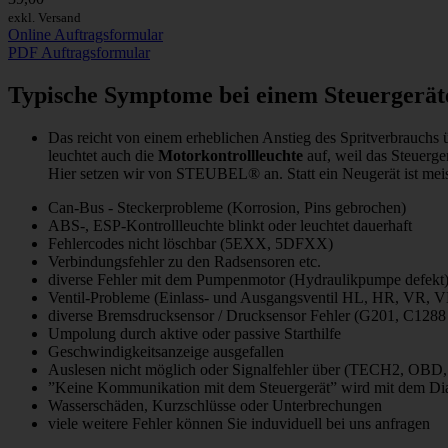
exkl. Versand
Online Auftragsformular
PDF Auftragsformular
Typische Symptome bei einem Steuergerä
Das reicht von einem erheblichen Anstieg des Spritverbrauchs 
leuchtet auch die
Motorkontrollleuchte
auf, weil das Steuerge
Hier setzen wir von STEUBEL® an. Statt ein Neugerät ist meis
Can-Bus - Steckerprobleme (Korrosion, Pins gebrochen)
ABS-, ESP-Kontrollleuchte blinkt oder leuchtet dauerhaft
Fehlercodes nicht löschbar (5EXX, 5DFXX)
Verbindungsfehler zu den Radsensoren etc.
diverse Fehler mit dem Pumpenmotor (Hydraulikpumpe defekt
Ventil-Probleme (Einlass- und Ausgangsventil HL, HR, VR, V
diverse Bremsdrucksensor / Drucksensor Fehler (G201, C1288 
Umpolung durch aktive oder passive Starthilfe
Geschwindigkeitsanzeige ausgefallen
Auslesen nicht möglich oder Signalfehler über (TECH2, OBD,
”Keine Kommunikation mit dem Steuergerät” wird mit dem Dia
Wasserschäden, Kurzschlüsse oder Unterbrechungen
viele weitere Fehler können Sie induviduell bei uns anfragen