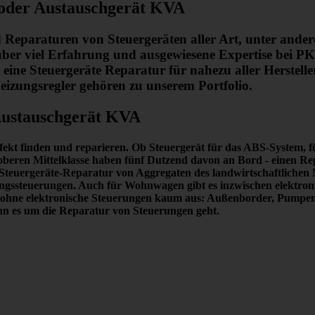
oder Austauschgerät KVA
d Reparaturen von Steuergeräten aller Art, unter ande
r viel Erfahrung und ausgewiesene Expertise bei PK
ine Steuergeräte Reparatur für nahezu aller Herstell
izungsregler gehören zu unserem Portfolio.
Austauschgerät KVA
fekt finden und reparieren.
Ob Steuergerät für das ABS-System, für
er oberen Mittelklasse haben fünf Dutzend davon an Bord -
einen Re
die Steuergeräte-Reparatur von Aggregaten des landwirtschaftlich
ssteuerungen. Auch für Wohnwagen gibt es inzwischen elektronisc
ohne elektronische Steuerungen kaum aus: Außenborder, Pumpen, 
nn es um die Reparatur von Steuerungen geht.