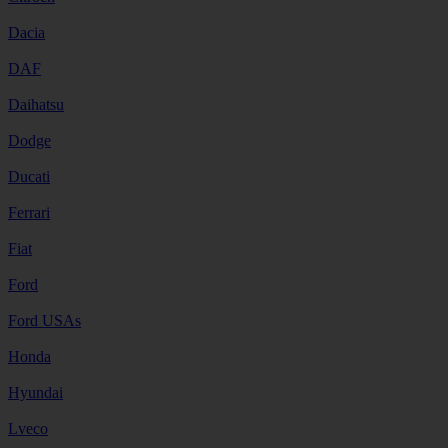
Dacia
DAF
Daihatsu
Dodge
Ducati
Ferrari
Fiat
Ford
Ford USAs
Honda
Hyundai
Lveco