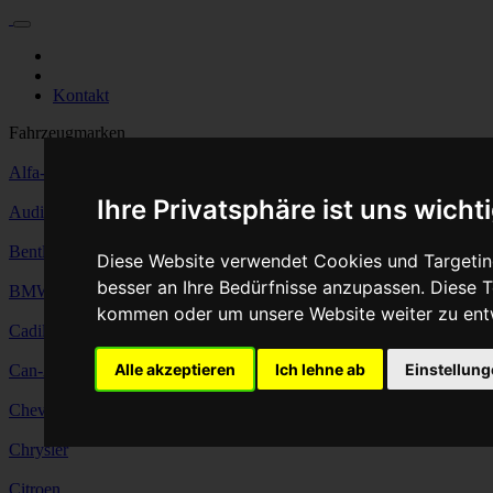
Für Privatkunden
Für Werkstattskunden
Kontakt
Fahrzeugmarken
Alfa-Romeo
Ihre Privatsphäre ist uns wicht
Audi
Bentley
Diese Website verwendet Cookies und Targeting
besser an Ihre Bedürfnisse anzupassen. Diese
BMW
kommen oder um unsere Website weiter zu ent
Cadillac
Alle akzeptieren
Ich lehne ab
Einstellun
Can-Am
Chevrolet
Chrysler
Citroen