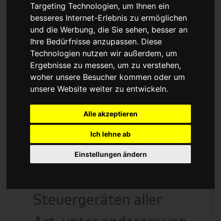
Reparatur oder
Targeting Technologien, um Ihnen ein
besseres Internet-Erlebnis zu ermöglichen
Austauschgerät
und die Werbung, die Sie sehen, besser an
Ihre Bedürfnisse anzupassen. Diese
KVA
Technologien nutzen wir außerdem, um
Ergebnisse zu messen, um zu verstehen,
woher unsere Besucher kommen oder um
unsere Website weiter zu entwickeln.
Unser Betrieb steht für
Alle akzeptieren
kostengünstige
Ich lehne ab
Prüfungen und
Einstellungen ändern
Reparaturen von
Steuergeräten aller