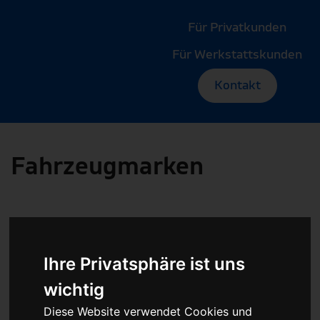
Für Privatkunden
Für Werkstattskunden
Kontakt
Fahrzeugmarken
PKW Abs Esp Dsc
Ihre Privatsphäre ist uns
wichtig
Steuergerät
Diese Website verwendet Cookies und