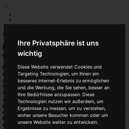
Für Privatkunden
Für Werkstattskunden
Kontakt
Fahrzeugmarken
Ihre Privatsphäre ist uns
PKW Abs Esp Dsc Steuergerät Reparatur
wichtig
oder Austauschgerät KVA
Diese Website verwendet Cookies und
Unser Betrieb steht für kostengünstige Prüfungen
Targeting Technologien, um Ihnen ein
und Reparaturen von Steuergeräten aller Art, unter
anderem von Motor-Steuergeräten, Airbag-
besseres Internet-Erlebnis zu ermöglichen
Steuergeräten, ABS-Steuergeräten uvm.
und die Werbung, die Sie sehen, besser an
STEUBEL® verfügt dabei über viel Erfahrung und
Ihre Bedürfnisse anzupassen. Diese
ausgewiesene Expertise bei PKW-Steuergeräten und
Technologien nutzen wir außerdem, um
insbesondere Motor-steuergeräte Reparaturen. So
Ergebnisse zu messen, um zu verstehen,
ermöglicht STEUBEL® eine Steuergeräte Reparatur
woher unsere Besucher kommen oder um
für nahezu aller Hersteller und Fahrzeugarten - sei
unsere Website weiter zu entwickeln.
es Motorrad oder LKW. Auch die Reparatur von