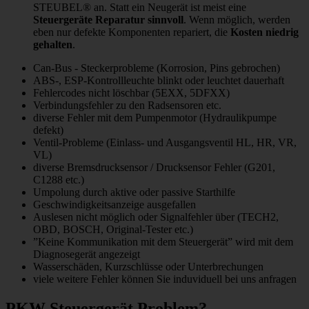
STEUBEL® an. Statt ein Neugerät ist meist eine
Steuergeräte Reparatur sinnvoll
. Wenn möglich, werden
eben nur defekte Komponenten repariert, die
Kosten niedrig
gehalten
.
Can-Bus - Steckerprobleme (Korrosion, Pins gebrochen)
ABS-, ESP-Kontrollleuchte blinkt oder leuchtet dauerhaft
Fehlercodes nicht löschbar (5EXX, 5DFXX)
Verbindungsfehler zu den Radsensoren etc.
diverse Fehler mit dem Pumpenmotor (Hydraulikpumpe
defekt)
Ventil-Probleme (Einlass- und Ausgangsventil HL, HR, VR,
VL)
diverse Bremsdrucksensor / Drucksensor Fehler (G201,
C1288 etc.)
Umpolung durch aktive oder passive Starthilfe
Geschwindigkeitsanzeige ausgefallen
Auslesen nicht möglich oder Signalfehler über (TECH2,
OBD, BOSCH, Original-Tester etc.)
”Keine Kommunikation mit dem Steuergerät” wird mit dem
Diagnosegerät angezeigt
Wasserschäden, Kurzschlüsse oder Unterbrechungen
viele weitere Fehler können Sie induviduell bei uns anfragen
PKW Steuergerät Problem?