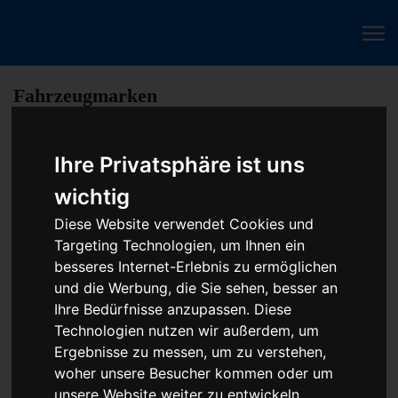
Fahrzeugmarken
Ihre Privatsphäre ist uns
PKW Abs Esp Dsc Steuergerät Reparatur oder
Austauschgerät KVA
wichtig
Diese Website verwendet Cookies und
Unser Betrieb steht für kostengünstige Prüfungen und
Targeting Technologien, um Ihnen ein
Reparaturen von Steuergeräten aller Art, unter anderem von
besseres Internet-Erlebnis zu ermöglichen
Motor-Steuergeräten, Airbag-Steuergeräten, ABS-Steuergeräten
und die Werbung, die Sie sehen, besser an
uvm. STEUBEL® verfügt dabei über viel Erfahrung und
Ihre Bedürfnisse anzupassen. Diese
ausgewiesene Expertise bei PKW-Steuergeräten und
Technologien nutzen wir außerdem, um
insbesondere Motor-steuergeräte Reparaturen. So ermöglicht
Ergebnisse zu messen, um zu verstehen,
STEUBEL® eine Steuergeräte Reparatur für nahezu aller
woher unsere Besucher kommen oder um
Hersteller und Fahrzeugarten - sei es Motorrad oder LKW.
unsere Website weiter zu entwickeln.
Auch die Reparatur von Heizungssteuerungen oder