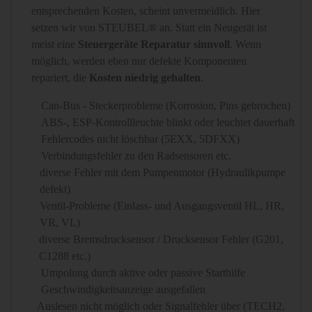
entsprechenden Kosten, scheint unvermeidlich. Hier
setzen wir von STEUBEL® an. Statt ein Neugerät ist
meist eine
Steuergeräte Reparatur sinnvoll
. Wenn
möglich, werden eben nur defekte Komponenten
repariert, die
Kosten niedrig gehalten
.
Can-Bus - Steckerprobleme (Korrosion, Pins gebrochen)
ABS-, ESP-Kontrollleuchte blinkt oder leuchtet dauerhaft
Fehlercodes nicht löschbar (5EXX, 5DFXX)
Verbindungsfehler zu den Radsensoren etc.
diverse Fehler mit dem Pumpenmotor (Hydraulikpumpe
defekt)
Ventil-Probleme (Einlass- und Ausgangsventil HL, HR,
VR, VL)
diverse Bremsdrucksensor / Drucksensor Fehler (G201,
C1288 etc.)
Umpolung durch aktive oder passive Starthilfe
Geschwindigkeitsanzeige ausgefallen
Auslesen nicht möglich oder Signalfehler über (TECH2,