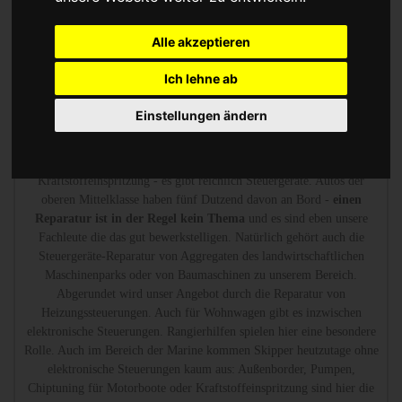
Heizungsregler gehören zu unserem Portfolio.
Alle akzeptieren
Abs Esp Dsc Steuergerät Reparatur oder Austauschgerät
KVA
Ich lehne ab
Einstellungen ändern
Wir sind die erfahrenen Spezialisten, die mit Messtechnik
den Defekt
finden und reparieren.
Ob Steuergerät für das ABS-System, für die
Airbag-Steuergeräte, für die Stabilitätskontrolle oder die
Kraftstoffeinspritzung - es gibt reichlich Steuergeräte. Autos der
oberen Mittelklasse haben fünf Dutzend davon an Bord -
einen
Reparatur ist in der Regel kein Thema
und es sind eben unsere
Fachleute die das gut bewerkstelligen. Natürlich gehört auch die
Steuergeräte-Reparatur von Aggregaten des landwirtschaftlichen
Maschinenparks oder von Baumaschinen zu unserem Bereich.
Abgerundet wird unser Angebot durch die Reparatur von
Heizungssteuerungen. Auch für Wohnwagen gibt es inzwischen
elektronische Steuerungen. Rangierhilfen spielen hier eine besondere
Rolle. Auch im Bereich der Marine kommen Skipper heutzutage ohne
elektronische Steuerungen kaum aus: Außenborder, Pumpen,
Chiptuning für Motorboote oder Kraftstoffeinspritzung sind hier die