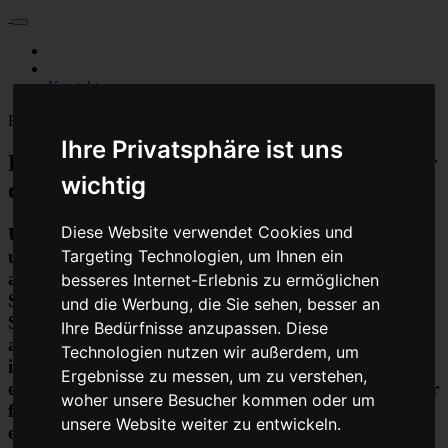
Für Privatkunden
Für Werkstattskunden
Kontakt
Fahrzeugmarken
Ihre Privatsphäre ist uns
PKW Abs Esp Dsc Steuergerät Reparatur
wichtig
oder Austauschgerät KVA
Diese Website verwendet Cookies und
Unser Betrieb steht für kostengünstige Prüfungen
Targeting Technologien, um Ihnen ein
und Reparaturen von Steuergeräten aller Art, unter
anderem von Motor-Steuergeräten, Airbag-
besseres Internet-Erlebnis zu ermöglichen
Steuergeräten, ABS-Steuergeräten uvm.
und die Werbung, die Sie sehen, besser an
STEUBEL® verfügt dabei über viel Erfahrung und
Ihre Bedürfnisse anzupassen. Diese
ausgewiesene Expertise bei PKW-Steuergeräten und
Technologien nutzen wir außerdem, um
insbesondere Motor-steuergeräte Reparaturen. So
Ergebnisse zu messen, um zu verstehen,
ermöglicht STEUBEL® eine Steuergeräte Reparatur
woher unsere Besucher kommen oder um
für nahezu aller Hersteller und Fahrzeugarten - sei
unsere Website weiter zu entwickeln.
es Motorrad oder LKW. Auch die Reparatur von