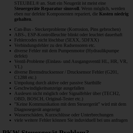
STEUBEL® an. Statt ein Neugerät ist meist eine
Steuergeräte Reparatur sinnvoll
. Wenn möglich, werden
eben nur defekte Komponenten repariert, die
Kosten niedrig
gehalten
.
Can-Bus - Steckerprobleme (Korrosion, Pins gebrochen)
ABS-, ESP-Kontrollleuchte blinkt oder leuchtet dauerhaft
Fehlercodes nicht löschbar (5EXX, 5DFXX)
Verbindungsfehler zu den Radsensoren etc.
diverse Fehler mit dem Pumpenmotor (Hydraulikpumpe
defekt)
Ventil-Probleme (Einlass- und Ausgangsventil HL, HR, VR,
VL)
diverse Bremsdrucksensor / Drucksensor Fehler (G201,
C1288 etc.)
Umpolung durch aktive oder passive Starthilfe
Geschwindigkeitsanzeige ausgefallen
Auslesen nicht möglich oder Signalfehler über (TECH2,
OBD, BOSCH, Original-Tester etc.)
”Keine Kommunikation mit dem Steuergerät” wird mit dem
Diagnosegerät angezeigt
Wasserschäden, Kurzschlüsse oder Unterbrechungen
viele weitere Fehler können Sie induviduell bei uns anfragen
PKW Steuergerät Problem?