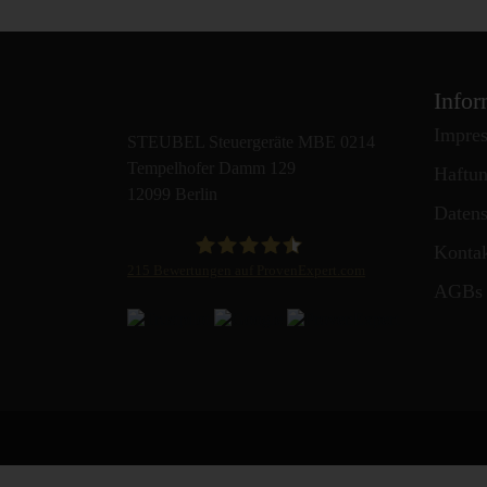
Infor
Impre
STEUBEL Steuergeräte MBE 0214
Tempelhofer Damm 129
Haftun
12099 Berlin
Datens
Konta
215
Bewertungen auf ProvenExpert.com
AGBs
STEUBEL Steuergeräte Annahme Filiale