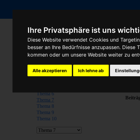
Ihre Privatsphäre ist uns wicht
Blog
Thema 7
Diese Website verwendet Cookies und Targeting
Themen
besser an Ihre Bedürfnisse anzupassen. Diese
T
kommen oder um unsere Website weiter zu ent
Opel
Motor-Steuergeräte
Ford
Alle akzeptieren
Ich lehne ab
Einstellun
Thema 3
Das ist
Thema 4
Beispie
Thema 5
Thema 6
Beiträ
Thema 7
Thema 8
Thema 9
Thema 10