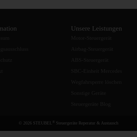
mation
Unsere Leistungen
ssum
Motor-Steuergerät
gsausschluss
Airbag-Steuergerät
chutz
ABS-Steuergerät
kt
SBC-Einheit Mercedes
Wegfahrsperre löschen
 MBE 0214
Sonstige Geräte
Steuergeräte Blog
®
© 2026 STEUBEL
Steuergeräte Reperatur & Austausch