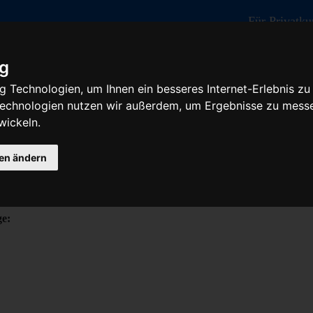
Für Privatk
ig
 Technologien, um Ihnen ein besseres Internet-Erlebnis zu
 Technologien nutzen wir außerdem, um Ergebnisse zu mess
hema 7
wickeln.
gen ändern
 ein Beispiel Thema... Das ist ein Beispiel Thema... Das ist ein Beispiel
l Thema... Das ist ein Beispiel Thema...
ge: