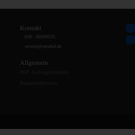
Kontakt
030 - 69200535
service
@
steubel.de
Allgemein
PDF Auftragsformular
Reparaturprozess