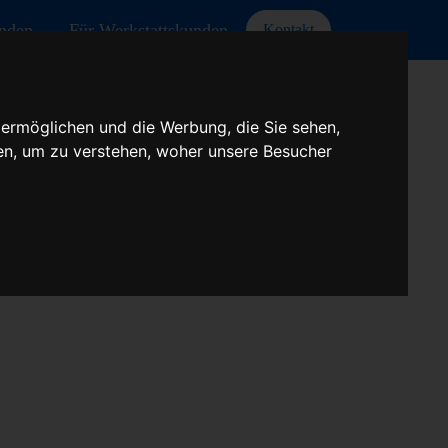
unden
Für Werkstattskunden
Kontakt
 ermöglichen und die Werbung, die Sie sehen,
en, um zu verstehen, woher unsere Besucher
 Thema... Das ist ein Beispiel Thema... Das ist ein