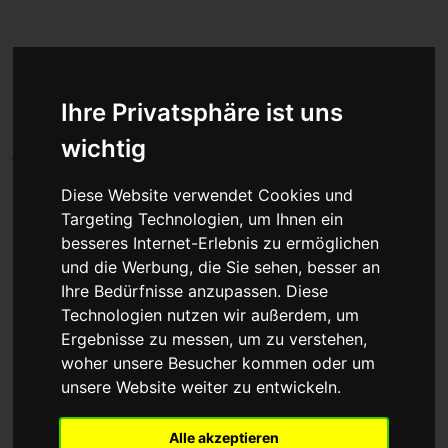
Für Privatkunden
Für Werkstattskunden
Kontakt
Ihre Privatsphäre ist uns
Blog
Thema 6
wichtig
Themen
Diese Website verwendet Cookies und
Opel
Targeting Technologien, um Ihnen ein
Motor-Steuergeräte
besseres Internet-Erlebnis zu ermöglichen
Ford
und die Werbung, die Sie sehen, besser an
Thema 3
Ihre Bedürfnisse anzupassen. Diese
Thema 4
Technologien nutzen wir außerdem, um
Thema 5
Ergebnisse zu messen, um zu verstehen,
Thema 6
woher unsere Besucher kommen oder um
Thema 7
unsere Website weiter zu entwickeln.
Thema 8
Thema 9
Alle akzeptieren
Thema 10