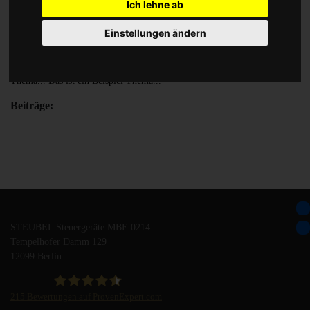
Ich lehne ab
Thema 3
Einstellungen ändern
Das ist ein Beispiel Thema... Das ist ein Beispiel Thema... Das ist ein
Beispiel Thema... Das ist ein Beispiel Thema... Das ist ein Beispiel
Thema... Das ist ein Beispiel Thema...
Beiträge:
STEUBEL Steuergeräte MBE 0214
Tempelhofer Damm 129
12099 Berlin
215
Bewertungen auf ProvenExpert.com