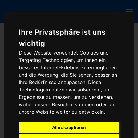
Ihre Privatsphäre ist uns
Blog
Thema 3
wichtig
Themen
Diese Website verwendet Cookies und
Opel
Targeting Technologien, um Ihnen ein
Motor-Steuergeräte
besseres Internet-Erlebnis zu ermöglichen
Ford
und die Werbung, die Sie sehen, besser an
Thema 3
Ihre Bedürfnisse anzupassen. Diese
Thema 4
Technologien nutzen wir außerdem, um
Thema 5
Thema 6
Ergebnisse zu messen, um zu verstehen,
Thema 7
woher unsere Besucher kommen oder um
Thema 8
unsere Website weiter zu entwickeln.
Thema 9
Thema 10
Alle akzeptieren