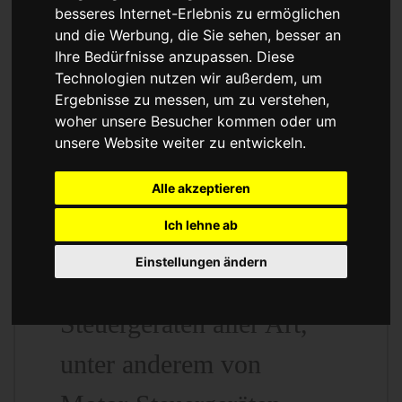
Reparatur oder
besseres Internet-Erlebnis zu ermöglichen
und die Werbung, die Sie sehen, besser an
Austauschgerät
Ihre Bedürfnisse anzupassen. Diese
Technologien nutzen wir außerdem, um
KVA
Ergebnisse zu messen, um zu verstehen,
woher unsere Besucher kommen oder um
unsere Website weiter zu entwickeln.
Alle akzeptieren
Unser Betrieb steht für
Ich lehne ab
kostengünstige Prüfungen
Einstellungen ändern
und Reparaturen von
Steuergeräten aller Art,
unter anderem von