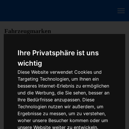
Fahrzeugmarken
Ihre Privatsphäre ist uns
Baumaschine Zündsteuergerät Reparatur oder
Austauschgerät KVA
wichtig
Diese Website verwendet Cookies und
Unser Betrieb steht für kostengünstige Prüfungen und
Targeting Technologien, um Ihnen ein
Reparaturen von Steuergeräten aller Art, unter anderem von
besseres Internet-Erlebnis zu ermöglichen
Motor-Steuergeräten, Airbag-Steuergeräten, ABS-Steuergeräten
und die Werbung, die Sie sehen, besser an
uvm. STEUBEL® verfügt dabei über viel Erfahrung und
Ihre Bedürfnisse anzupassen. Diese
ausgewiesene Expertise bei PKW-Steuergeräten und
Technologien nutzen wir außerdem, um
insbesondere Motor-steuergeräte Reparaturen. So ermöglicht
Ergebnisse zu messen, um zu verstehen,
STEUBEL® eine Steuergeräte Reparatur für nahezu aller
woher unsere Besucher kommen oder um
Hersteller und Fahrzeugarten - sei es Motorrad oder LKW.
unsere Website weiter zu entwickeln.
Auch die Reparatur von Heizungssteuerungen oder