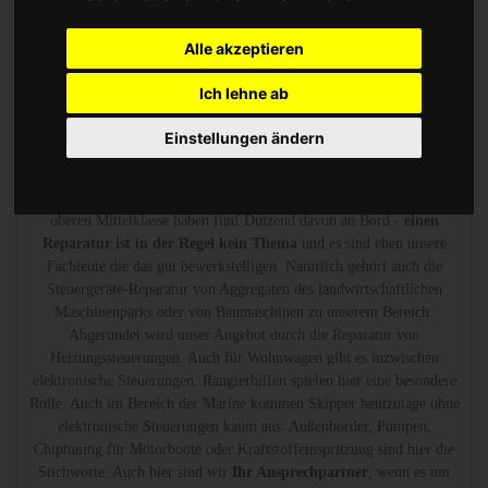
Heizungsregler gehören zu unserem Portfolio.
Alle akzeptieren
Zündsteuergerät Reparatur oder Austauschgerät KVA
Ich lehne ab
Wir sind die erfahrenen Spezialisten, die mit Messtechnik
den Defekt
Einstellungen ändern
finden und reparieren.
Ob Steuergerät für das ABS-System, für die
Airbag-Steuergeräte, für die Stabilitätskontrolle oder die
Kraftstoffeinspritzung - es gibt reichlich Steuergeräte. Autos der
oberen Mittelklasse haben fünf Dutzend davon an Bord -
einen
Reparatur ist in der Regel kein Thema
und es sind eben unsere
Fachleute die das gut bewerkstelligen. Natürlich gehört auch die
Steuergeräte-Reparatur von Aggregaten des landwirtschaftlichen
Maschinenparks oder von Baumaschinen zu unserem Bereich.
Abgerundet wird unser Angebot durch die Reparatur von
Heizungssteuerungen. Auch für Wohnwagen gibt es inzwischen
elektronische Steuerungen. Rangierhilfen spielen hier eine besondere
Rolle. Auch im Bereich der Marine kommen Skipper heutzutage ohne
elektronische Steuerungen kaum aus: Außenborder, Pumpen,
Chiptuning für Motorboote oder Kraftstoffeinspritzung sind hier die
Stichworte. Auch hier sind wir
Ihr Ansprechpartner
, wenn es um