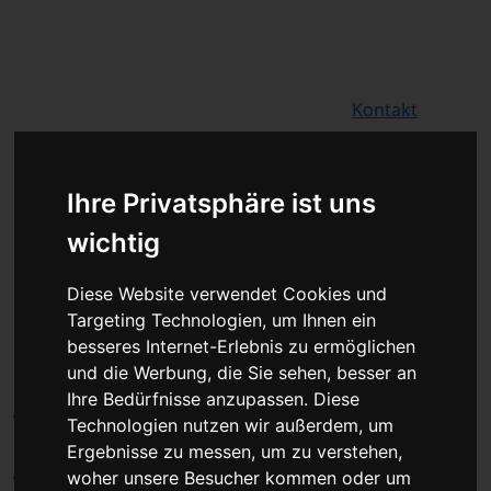
Für Privatkunden
Für Werkstattskunden
Kontakt
Fahrzeugmarken
Ihre Privatsphäre ist uns
Baumaschine Zündsteuergerät
Reparatur oder Austauschgerät
wichtig
KVA
Diese Website verwendet Cookies und
Unser Betrieb steht für
Targeting Technologien, um Ihnen ein
kostengünstige Prüfungen und
besseres Internet-Erlebnis zu ermöglichen
Reparaturen von Steuergeräten aller
und die Werbung, die Sie sehen, besser an
Ihre Bedürfnisse anzupassen. Diese
Art, unter anderem von Motor-
Technologien nutzen wir außerdem, um
Steuergeräten, Airbag-Steuergeräten,
Ergebnisse zu messen, um zu verstehen,
ABS-Steuergeräten uvm. STEUBEL®
woher unsere Besucher kommen oder um