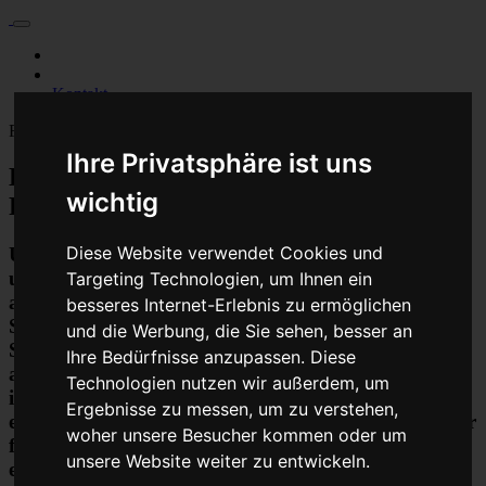
Für Privatkunden
Für Werkstattskunden
Kontakt
Fahrzeugmarken
Ihre Privatsphäre ist uns
Baumaschine Pumpensteuergerät
wichtig
Reparatur oder Austauschgerät KVA
Diese Website verwendet Cookies und
Unser Betrieb steht für kostengünstige Prüfungen
und Reparaturen von Steuergeräten aller Art, unter
Targeting Technologien, um Ihnen ein
anderem von Motor-Steuergeräten, Airbag-
besseres Internet-Erlebnis zu ermöglichen
Steuergeräten, ABS-Steuergeräten uvm.
und die Werbung, die Sie sehen, besser an
STEUBEL® verfügt dabei über viel Erfahrung und
Ihre Bedürfnisse anzupassen. Diese
ausgewiesene Expertise bei PKW-Steuergeräten und
Technologien nutzen wir außerdem, um
insbesondere Motor-steuergeräte Reparaturen. So
Ergebnisse zu messen, um zu verstehen,
ermöglicht STEUBEL® eine Steuergeräte Reparatur
woher unsere Besucher kommen oder um
für nahezu aller Hersteller und Fahrzeugarten - sei
unsere Website weiter zu entwickeln.
es Motorrad oder LKW. Auch die Reparatur von