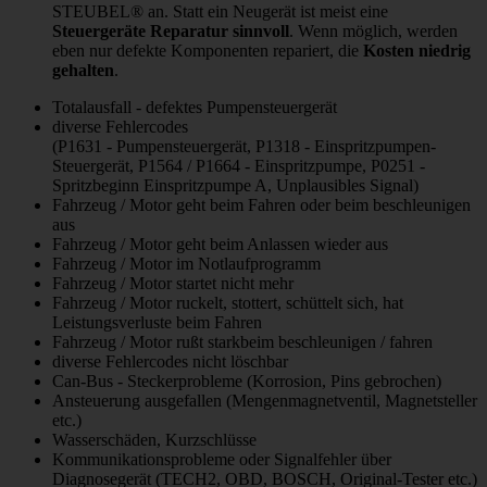
STEUBEL® an. Statt ein Neugerät ist meist eine
Steuergeräte Reparatur sinnvoll
. Wenn möglich, werden
eben nur defekte Komponenten repariert, die
Kosten niedrig
gehalten
.
Totalausfall - defektes Pumpensteuergerät
diverse Fehlercodes
(P1631 - Pumpensteuergerät, P1318 - Einspritzpumpen-
Steuergerät, P1564 / P1664 - Einspritzpumpe, P0251 -
Spritzbeginn Einspritzpumpe A, Unplausibles Signal)
Fahrzeug / Motor geht beim Fahren oder beim beschleunigen
aus
Fahrzeug / Motor geht beim Anlassen wieder aus
Fahrzeug / Motor im Notlaufprogramm
Fahrzeug / Motor startet nicht mehr
Fahrzeug / Motor ruckelt, stottert, schüttelt sich, hat
Leistungsverluste beim Fahren
Fahrzeug / Motor rußt starkbeim beschleunigen / fahren
diverse Fehlercodes nicht löschbar
Can-Bus - Steckerprobleme (Korrosion, Pins gebrochen)
Ansteuerung ausgefallen (Mengenmagnetventil, Magnetsteller
etc.)
Wasserschäden, Kurzschlüsse
Kommunikationsprobleme oder Signalfehler über
Diagnosegerät (TECH2, OBD, BOSCH, Original-Tester etc.)